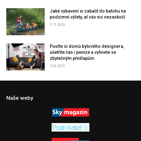
Jaké vybavení si zabalit do batohu na
podzimní výlety, ať vás nic nezaskočí
3.11.2025
Pusťte si domů bytového designera,
ušetříte čas i peníze a vyhnete se
zbytečným přešlapům
12.8.2025
Naše weby