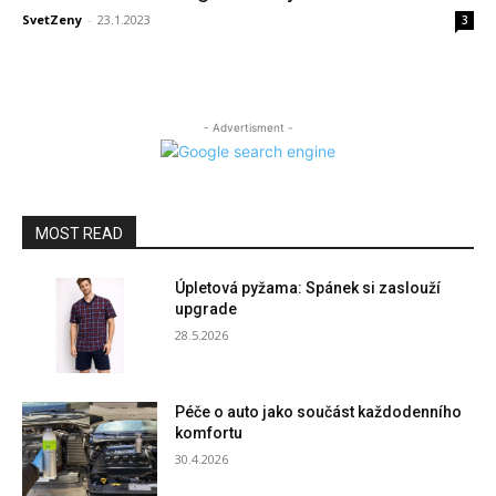
SvetZeny
-
23.1.2023
3
- Advertisment -
MOST READ
Úpletová pyžama: Spánek si zaslouží
upgrade
28.5.2026
Péče o auto jako součást každodenního
komfortu
30.4.2026