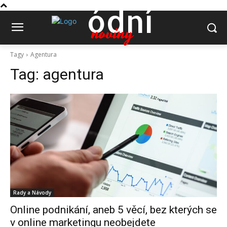
ódní
noviny
Tagy
Agentura
Tag:
agentura
Rady a Návody
Online podnikání, aneb 5 věcí, bez kterých se
v online marketingu neobejdete