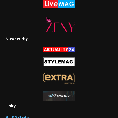
Naše weby
Linky
PR články