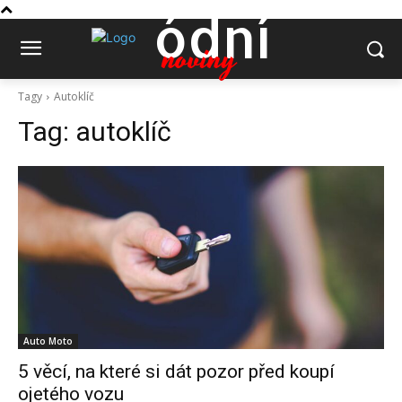
ódní
noviny
Tagy
Autoklíč
Tag:
autoklíč
Auto Moto
5 věcí, na které si dát pozor před koupí
ojetého vozu