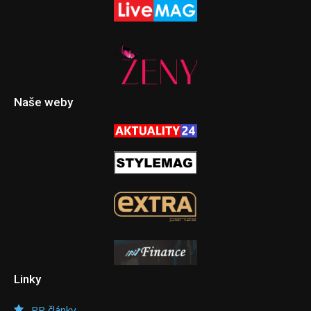
Naše weby
Linky
PR články