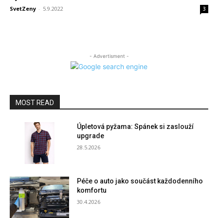
SvetZeny
-
5.9.2022
3
- Advertisment -
MOST READ
Úpletová pyžama: Spánek si zaslouží
upgrade
28.5.2026
Péče o auto jako součást každodenního
komfortu
30.4.2026