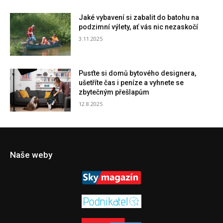
Jaké vybavení si zabalit do batohu na
podzimní výlety, ať vás nic nezaskočí
3.11.2025
Pusťte si domů bytového designera,
ušetříte čas i peníze a vyhnete se
zbytečným přešlapům
12.8.2025
Naše weby