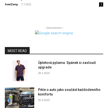
SvetZeny
-
7.7.2022
3
- Advertisment -
MOST READ
Úpletová pyžama: Spánek si zaslouží
upgrade
28.5.2026
Péče o auto jako součást každodenního
komfortu
30.4.2026