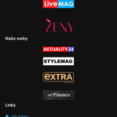
Naše weby
Linky
PR články