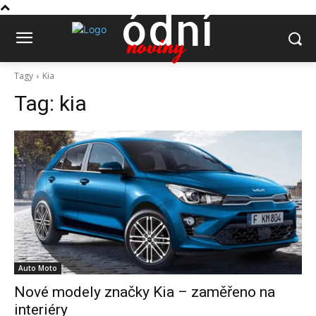
ódní
noviny
Tagy
Kia
Tag:
kia
Auto Moto
Nové modely značky Kia – zaměřeno na
interiéry