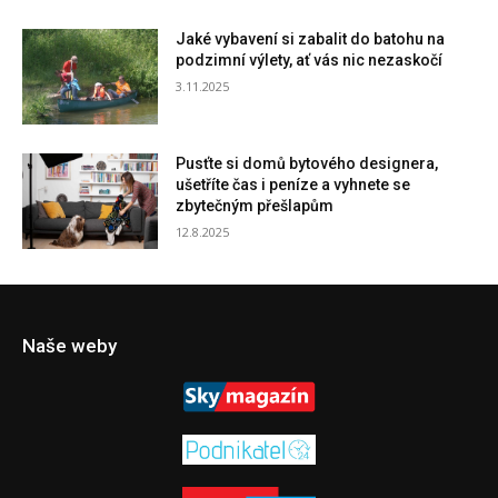
Jaké vybavení si zabalit do batohu na
podzimní výlety, ať vás nic nezaskočí
3.11.2025
Pusťte si domů bytového designera,
ušetříte čas i peníze a vyhnete se
zbytečným přešlapům
12.8.2025
Naše weby