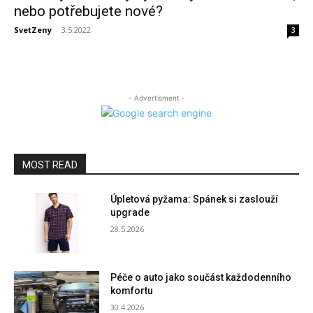
nebo potřebujete nové?
SvetZeny
-
3.5.2022
3
- Advertisment -
MOST READ
Úpletová pyžama: Spánek si zaslouží
upgrade
28.5.2026
Péče o auto jako součást každodenního
komfortu
30.4.2026