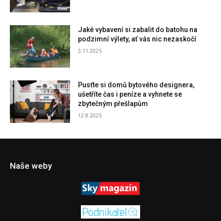
Jaké vybavení si zabalit do batohu na
podzimní výlety, ať vás nic nezaskočí
3.11.2025
Pusťte si domů bytového designera,
ušetříte čas i peníze a vyhnete se
zbytečným přešlapům
12.8.2025
Naše weby