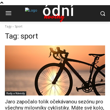
ódní
noviny
Tagy
Sport
Tag:
sport
Rady a Návody
Jaro započalo tolik očekávanou sezónu pro
všechny milovníky cyklistiky. Máte své kolo,