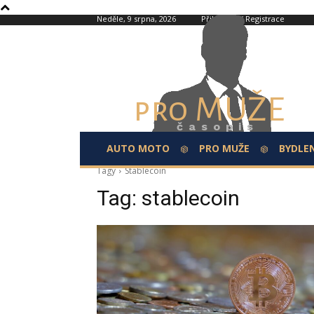
Neděle, 9 srpna, 2026
Přihlášení / Registrace
pro MUŽE
časopis
AUTO MOTO
PRO MUŽE
BYDLEN
Tagy
Stablecoin
Tag:
stablecoin