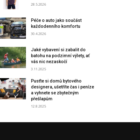
28.5.2026
Péče o auto jako součást
každodenního komfortu
30.4.2026
Jaké vybavení si zabalit do
batohu na podzimní výlety, ať
vás nic nezaskočí
3.11.2025
Pusťte si domů bytového
designera, ušetříte čas i peníze
a vyhnete se zbytečným
přešlapům
12.8.2025