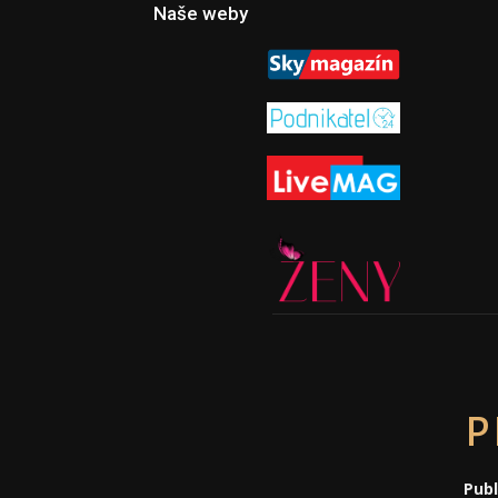
Naše weby
p
Publ