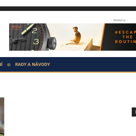
- Reklama -
Í
RADY A NÁVODY