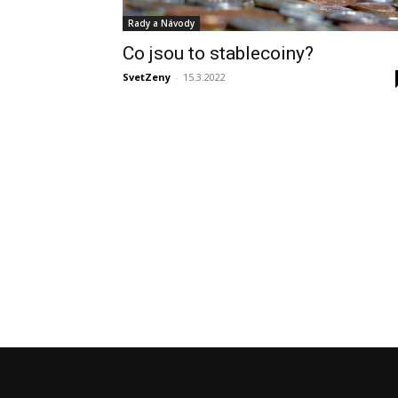
Rady a Návody
Co jsou to stablecoiny?
SvetZeny
-
15.3.2022