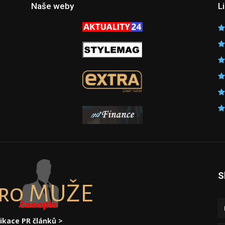
Naše weby
L
S
ro MUŽE
časopis
ikace PR článků >