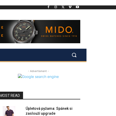
- Advertisment -
MOST READ
Úpletová pyžama: Spánek si
zaslouží upgrade