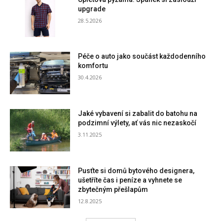
upgrade
28.5.2026
Péče o auto jako součást každodenního
komfortu
30.4.2026
Jaké vybavení si zabalit do batohu na
podzimní výlety, ať vás nic nezaskočí
3.11.2025
Pusťte si domů bytového designera,
ušetříte čas i peníze a vyhnete se
zbytečným přešlapům
12.8.2025