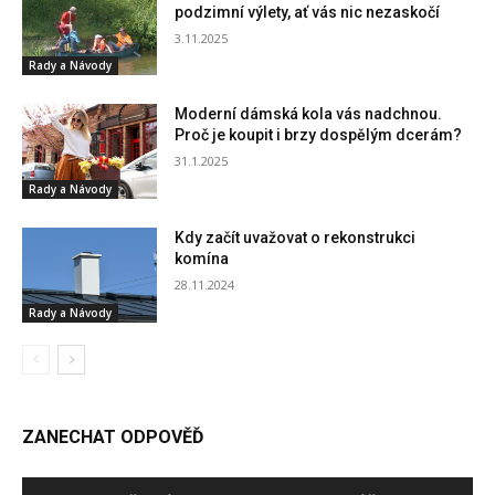
podzimní výlety, ať vás nic nezaskočí
3.11.2025
Rady a Návody
Moderní dámská kola vás nadchnou.
Proč je koupit i brzy dospělým dcerám?
31.1.2025
Rady a Návody
Kdy začít uvažovat o rekonstrukci
komína
28.11.2024
Rady a Návody
ZANECHAT ODPOVĚĎ