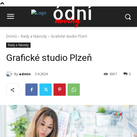
ódní
noviny
Domů
Rady a Návody
Grafické studio Plzeň
Rady a Návody
Grafické studio Plzeň
By
admin
3.4.2024
3007
0