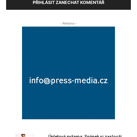
PŘIHLÁSIT ZANECHAT KOMENTÁŘ
- Reklama -
Úpletová pyžama: Spánek si zaslouží