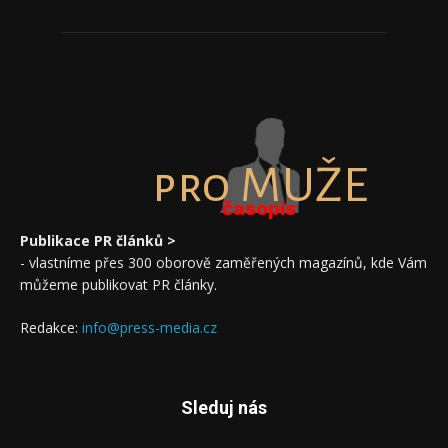
pro MUŽE
časopis
Publikace PR článků >
- vlastníme přes 300 oborově zaměřených magazínů, kde Vám
můžeme publikovat PR články.
Redakce:
info@press-media.cz
Sleduj nás