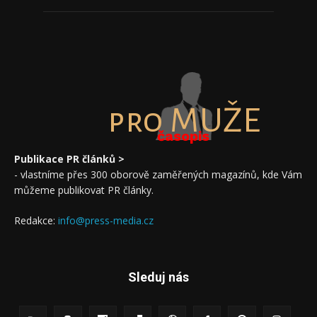
pro MUŽE
časopis
Publikace PR článků >
- vlastníme přes 300 oborově zaměřených magazínů, kde Vám
můžeme publikovat PR články.
Redakce:
info@press-media.cz
Sleduj nás