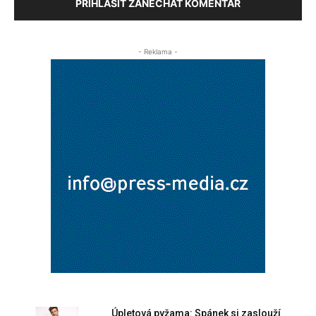
PŘIHLÁSIT ZANECHAT KOMENTÁŘ
- Reklama -
Úpletová pyžama: Spánek si zaslouží