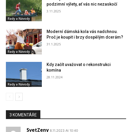
podzimní výlety, ať vás nic nezaskočí
3.11.2025
Rady a Návody
Moderní dámská kola vás nadchnou.
Proč je koupit i brzy dospělým dcerám?
31.1.2025
Rady a Návody
Kdy začít uvažovat o rekonstrukci
komína
28.11.2024
Rady a Návody
3 KOMENTÁŘE
SvetZeny
8.11.2023 At 10:40