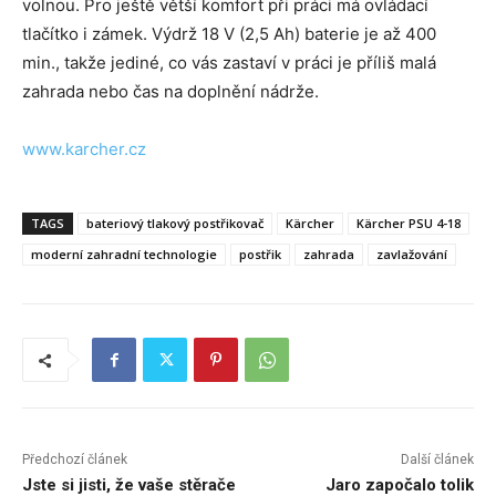
volnou. Pro ještě větší komfort při práci má ovládací
tlačítko i zámek. Výdrž 18 V (2,5 Ah) baterie je až 400
min., takže jediné, co vás zastaví v práci je příliš malá
zahrada nebo čas na doplnění nádrže.
www.karcher.cz
TAGS
bateriový tlakový postřikovač
Kärcher
Kärcher PSU 4-18
moderní zahradní technologie
postřik
zahrada
zavlažování
Předchozí článek
Další článek
Jste si jisti, že vaše stěrače
Jaro započalo tolik