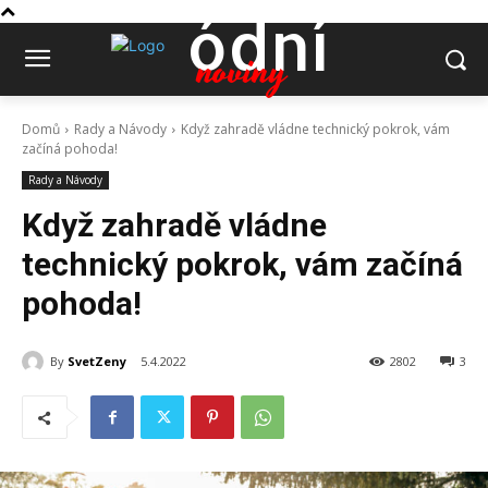
ódní
noviny
Domů
Rady a Návody
Když zahradě vládne technický pokrok, vám
začíná pohoda!
Rady a Návody
Když zahradě vládne
technický pokrok, vám začíná
pohoda!
By
SvetZeny
5.4.2022
2802
3