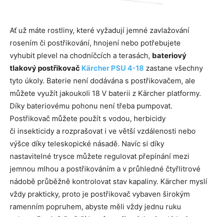
Ať už máte rostliny, které vyžadují jemné zavlažování
rosením či postřikování, hnojení nebo potřebujete
vyhubit plevel na chodníčcích a terasách,
bateriový
tlakový postřikovač
Kärcher PSU 4-18
zastane všechny
tyto úkoly. Baterie není dodávána s postřikovačem, ale
můžete využít jakoukoli 18 V baterii z Kärcher platformy.
Díky bateriovému pohonu není třeba pumpovat.
Postřikovač můžete použít s vodou, herbicidy
či insekticidy a rozprašovat i ve větší vzdálenosti nebo
výšce díky teleskopické násadě. Navíc si díky
nastavitelné trysce můžete regulovat přepínání mezi
jemnou mlhou a postřikováním a v průhledné čtyřlitrové
nádobě průběžně kontrolovat stav kapaliny. Kärcher myslí
vždy prakticky, proto je postřikovač vybaven širokým
ramenním popruhem, abyste měli vždy jednu ruku