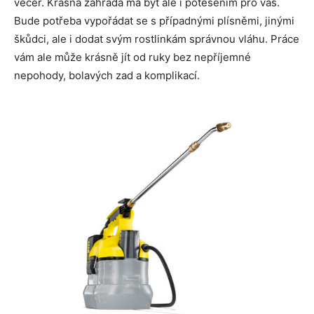
večer. Krásná zahrada má být ale i potěšením pro vás.
Bude potřeba vypořádat se s případnými plísněmi, jinými
škůdci, ale i dodat svým rostlinkám správnou vláhu. Práce
vám ale může krásně jít od ruky bez nepříjemné
nepohody, bolavých zad a komplikací.