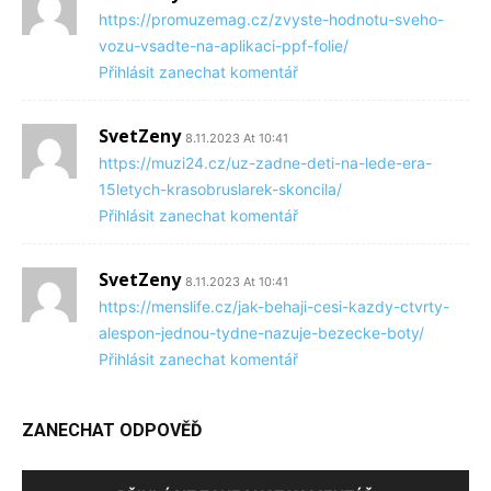
https://promuzemag.cz/zvyste-hodnotu-sveho-
vozu-vsadte-na-aplikaci-ppf-folie/
Přihlásit zanechat komentář
SvetZeny
8.11.2023 At 10:41
https://muzi24.cz/uz-zadne-deti-na-lede-era-
15letych-krasobruslarek-skoncila/
Přihlásit zanechat komentář
SvetZeny
8.11.2023 At 10:41
https://menslife.cz/jak-behaji-cesi-kazdy-ctvrty-
alespon-jednou-tydne-nazuje-bezecke-boty/
Přihlásit zanechat komentář
ZANECHAT ODPOVĚĎ