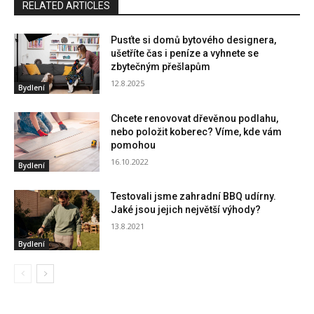
RELATED ARTICLES
Pusťte si domů bytového designera,
ušetříte čas i peníze a vyhnete se
zbytečným přešlapům
12.8.2025
Bydlení
Chcete renovovat dřevěnou podlahu,
nebo položit koberec? Víme, kde vám
pomohou
16.10.2022
Bydlení
Testovali jsme zahradní BBQ udírny.
Jaké jsou jejich největší výhody?
13.8.2021
Bydlení