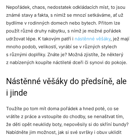
Nepořádek, chaos, nedostatek odkládacích míst, to jsou
známé stavy a fakta, s nimiž se mnozí setkáváme, ať už
bydlíme v rodinných domech nebo bytech. Přitom lze
použít různé druhy nábytku, s nímž je možné pořádek
udržovat lépe. K takovým patří i
nástěnné věšáky
, jež mají
mnoho podob, velikostí, vyrábí se v různých stylech
s různými doplňky. Znáte je? Možná zjistíte, že některý
z nabízených koupíte náctileté dceři či synovi do pokoje.
Nástěnné věšáky do předsíně, ale
i jinde
Toužíte po tom mít doma pořádek a hned poté, co se
vrátíte z práce a vstoupíte do chodby, se nenaštvat tím,
že děti opět neuklidy boty, nepověsily si do skříní bundy?
Nabídněte jim možnost, jak si své svršky i obuv uklidit