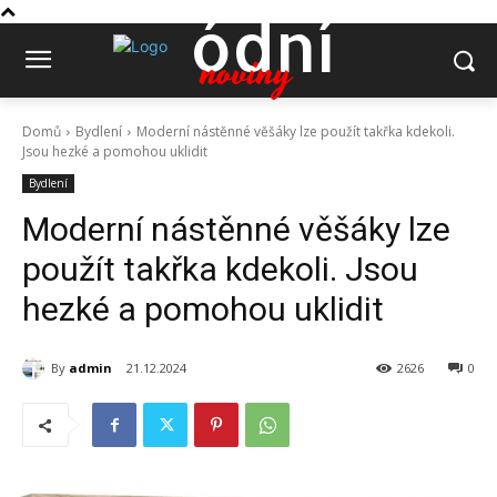
ódní
noviny
Domů
Bydlení
Moderní nástěnné věšáky lze použít takřka kdekoli.
Jsou hezké a pomohou uklidit
Bydlení
Moderní nástěnné věšáky lze
použít takřka kdekoli. Jsou
hezké a pomohou uklidit
By
admin
21.12.2024
2626
0