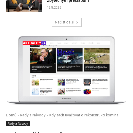
zbytečným přešlapům
12.8.2025
Načíst další