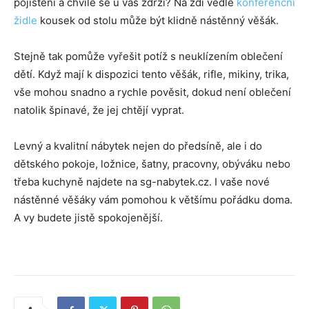
pojištění a chvíle se u vás zdrží? Na zdi vedle
konferenční
židle
kousek od stolu může být klidně nástěnný věšák.
Stejně tak pomůže vyřešit potíž s neuklízením oblečení
dětí. Když mají k dispozici tento věšák, rifle, mikiny, trika,
vše mohou snadno a rychle pověsit, dokud není oblečení
natolik špinavé, že jej chtějí vyprat.
Levný a kvalitní nábytek nejen do předsíně, ale i do
dětského pokoje, ložnice, šatny, pracovny, obýváku nebo
třeba kuchyně najdete na sg-nabytek.cz. I vaše nové
nástěnné věšáky vám pomohou k většímu pořádku doma.
A vy budete jistě spokojenější.