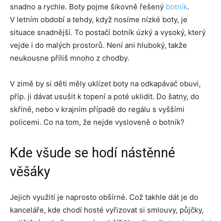
snadno a rychle. Boty pojme šikovně řešený
botník
.
V letním období a tehdy, když nosíme nízké boty, je
situace snadnější. To postačí botník úzký a vysoký, který
vejde i do malých prostorů. Není ani hluboký, takže
neukousne příliš mnoho z chodby.
V zimě by si děti měly uklízet boty na odkapávač obuvi,
příp. ji dávat usušit k topení a poté uklidit. Do šatny, do
skříně, nebo v krajním případě do regálu s vyššími
policemi. Co na tom, že nejde vysloveně o botník?
Kde všude se hodí nástěnné
věšáky
Jejich využití je naprosto obšírné. Což takhle dát je do
kanceláře, kde chodí hosté vyřizovat si smlouvy, půjčky,