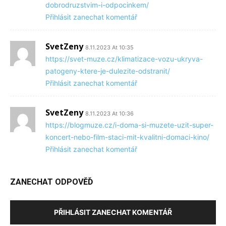
dobrodruzstvim-i-odpocinkem/
Přihlásit zanechat komentář
SvetZeny
8.11.2023 At 10:35
https://svet-muze.cz/klimatizace-vozu-ukryva-
patogeny-ktere-je-dulezite-odstranit/
Přihlásit zanechat komentář
SvetZeny
8.11.2023 At 10:36
https://blogmuze.cz/i-doma-si-muzete-uzit-super-
koncert-nebo-film-staci-mit-kvalitni-domaci-kino/
Přihlásit zanechat komentář
ZANECHAT ODPOVĚĎ
PŘIHLÁSIT ZANECHAT KOMENTÁŘ