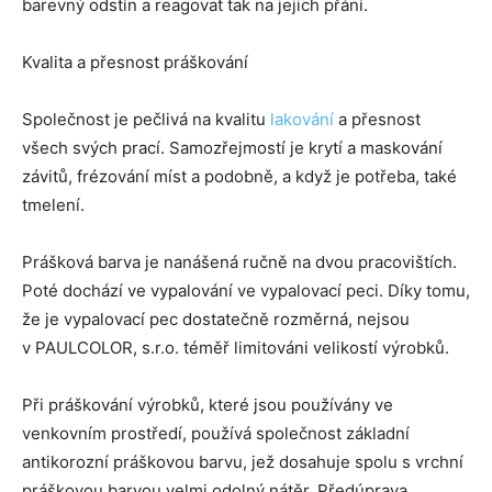
barevný odstín a reagovat tak na jejich přání.
Kvalita a přesnost práškování
Společnost je pečlivá na kvalitu
lakování
a přesnost
všech svých prací. Samozřejmostí je krytí a maskování
závitů, frézování míst a podobně, a když je potřeba, také
tmelení.
Prášková barva je nanášená ručně na dvou pracovištích.
Poté dochází ve vypalování ve vypalovací peci. Díky tomu,
že je vypalovací pec dostatečně rozměrná, nejsou
v PAULCOLOR, s.r.o. téměř limitováni velikostí výrobků.
Při práškování výrobků, které jsou používány ve
venkovním prostředí, používá společnost základní
antikorozní práškovou barvu, jež dosahuje spolu s vrchní
práškovou barvou velmi odolný nátěr. Předúprava