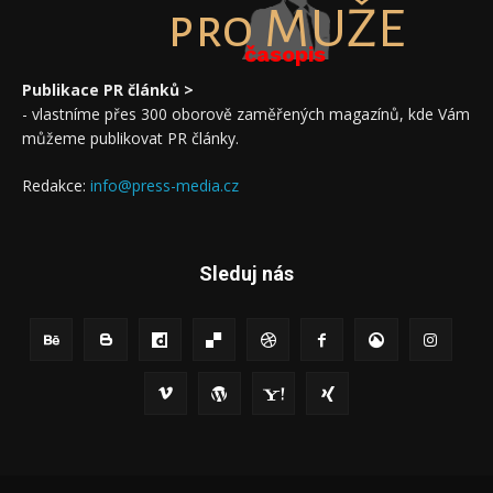
pro MUŽE
časopis
Publikace PR článků >
- vlastníme přes 300 oborově zaměřených magazínů, kde Vám
můžeme publikovat PR články.
Redakce:
info@press-media.cz
Sleduj nás