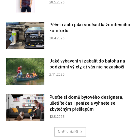
28.5.2026
Péče o auto jako součást každodenního
komfortu
30.4.2026
Jaké vybavení si zabalit do batohu na
podzimní výlety, ať vás nic nezaskočí
3.11.2025
Pusťte si domů bytového designera,
ušetříte čas i peníze a vyhnete se
zbytečným přešlapům
12.8.2025
Načíst další