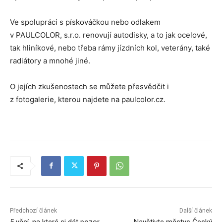
Ve spolupráci s pískováčkou nebo odlakem
v PAULCOLOR, s.r.o. renovují autodisky, a to jak ocelové,
tak hliníkové, nebo třeba rámy jízdních kol, veterány, také
radiátory a mnohé jiné.
O jejích zkušenostech se můžete přesvědčit i
z fotogalerie, kterou najdete na paulcolor.cz.
Předchozí článek
Další článek
5 věcí, na které si dát pozor
Navštivte městys Český