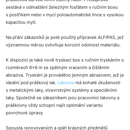
sestává v odmaštění železitým fosfátem v ručním boxu
s postřikem nebo v mycí poloautomatické lince s vysokou
kapacitou mytí.
Na přání zákazníků je poté použitý přípravek ALFIPAS, jež
významnou měrou ovlivňuje korozní odolnost materiálu.
K dispozici je také nově tryskací box s ručním tryskáním o
rozměrech 6×6 m se zpětným vracením a čištěním
abraziva. Tryskání je prováděno jemným abrasivem, jež je
ideální pod práškový lak.
Lakovna
má bohaté zkušenosti
s metalickými laky, vícevrstvými systémy a speciálními
laky. Společně se zákazníkem jsou pracovníci lakovny a
práškovny vždy schopni najít optimální variantu
povrchové úpravy.
Spousta renovovaných a opět krásných předmětů