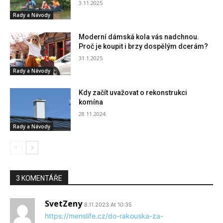
3.11.2025
Rady a Návody
Moderní dámská kola vás nadchnou.
Proč je koupit i brzy dospělým dcerám?
31.1.2025
Rady a Návody
Kdy začít uvažovat o rekonstrukci
komína
28.11.2024
Rady a Návody
3 KOMENTÁŘE
SvetZeny
8.11.2023 At 10:35
https://menslife.cz/do-rakouska-za-