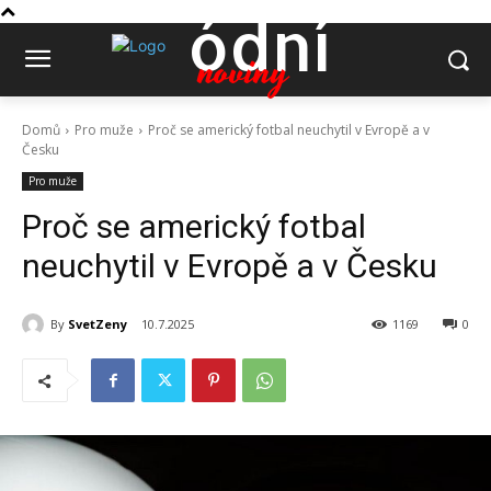
ódní
noviny
Domů
Pro muže
Proč se americký fotbal neuchytil v Evropě a v
Česku
Pro muže
Proč se americký fotbal
neuchytil v Evropě a v Česku
By
SvetZeny
10.7.2025
1169
0