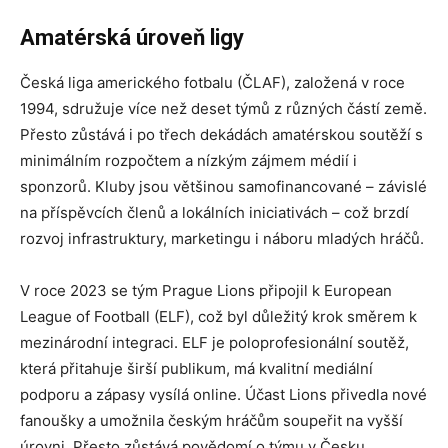
Amatérská úroveň ligy
Česká liga amerického fotbalu (ČLAF), založená v roce
1994, sdružuje více než deset týmů z různých částí země.
Přesto zůstává i po třech dekádách amatérskou soutěží s
minimálním rozpočtem a nízkým zájmem médií i
sponzorů. Kluby jsou většinou samofinancované – závislé
na příspěvcích členů a lokálních iniciativách – což brzdí
rozvoj infrastruktury, marketingu i náboru mladých hráčů.
V roce 2023 se tým Prague Lions připojil k European
League of Football (ELF), což byl důležitý krok směrem k
mezinárodní integraci. ELF je poloprofesionální soutěž,
která přitahuje širší publikum, má kvalitní mediální
podporu a zápasy vysílá online. Účast Lions přivedla nové
fanoušky a umožnila českým hráčům soupeřit na vyšší
úrovni. Přesto zůstává povědomí o týmu v Česku