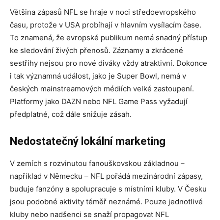
Většina zápasů NFL se hraje v noci středoevropského
času, protože v USA probíhají v hlavním vysílacím čase.
To znamená, že evropské publikum nemá snadný přístup
ke sledování živých přenosů. Záznamy a zkrácené
sestřihy nejsou pro nové diváky vždy atraktivní. Dokonce
i tak významná událost, jako je Super Bowl, nemá v
českých mainstreamových médiích velké zastoupení.
Platformy jako DAZN nebo NFL Game Pass vyžadují
předplatné, což dále snižuje zásah.
Nedostatečný lokální marketing
V zemích s rozvinutou fanouškovskou základnou –
například v Německu – NFL pořádá mezinárodní zápasy,
buduje fanzóny a spolupracuje s místními kluby. V Česku
jsou podobné aktivity téměř neznámé. Pouze jednotlivé
kluby nebo nadšenci se snaží propagovat NFL