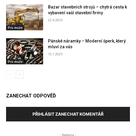
Bazar stavebních strojů – chytrá cesta k
vybavení vaší stavební firmy
22.4.2025
Pro muže
Pánské náramky – Moderní šperk, který
mluví za vás
13.1.2025
Pro muže
ZANECHAT ODPOVĚĎ
PŘIHLÁSIT ZANECHAT KOMENTÁŘ
- Reklama -