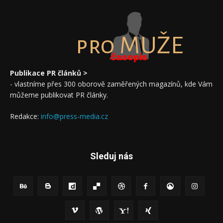
pro MUŽE
časopis
Publikace PR článků >
- vlastníme přes 300 oborově zaměřených magazínů, kde Vám
můžeme publikovat PR články.
Redakce:
info@press-media.cz
Sleduj nás