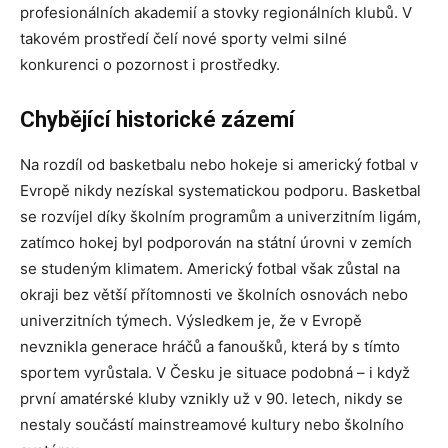
profesionálních akademií a stovky regionálních klubů. V
takovém prostředí čelí nové sporty velmi silné
konkurenci o pozornost i prostředky.
Chybějící historické zázemí
Na rozdíl od basketbalu nebo hokeje si americký fotbal v
Evropě nikdy nezískal systematickou podporu. Basketbal
se rozvíjel díky školním programům a univerzitním ligám,
zatímco hokej byl podporován na státní úrovni v zemích
se studeným klimatem. Americký fotbal však zůstal na
okraji bez větší přítomnosti ve školních osnovách nebo
univerzitních týmech. Výsledkem je, že v Evropě
nevznikla generace hráčů a fanoušků, která by s tímto
sportem vyrůstala. V Česku je situace podobná – i když
první amatérské kluby vznikly už v 90. letech, nikdy se
nestaly součástí mainstreamové kultury nebo školního