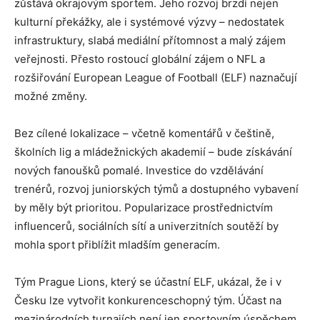
zůstává okrajovým sportem. Jeho rozvoj brzdí nejen
kulturní překážky, ale i systémové výzvy – nedostatek
infrastruktury, slabá mediální přítomnost a malý zájem
veřejnosti. Přesto rostoucí globální zájem o NFL a
rozšiřování European League of Football (ELF) naznačují
možné změny.
Bez cílené lokalizace – včetně komentářů v češtině,
školních lig a mládežnických akademií – bude získávání
nových fanoušků pomalé. Investice do vzdělávání
trenérů, rozvoj juniorských týmů a dostupného vybavení
by měly být prioritou. Popularizace prostřednictvím
influencerů, sociálních sítí a univerzitních soutěží by
mohla sport přiblížit mladším generacím.
Tým Prague Lions, který se účastní ELF, ukázal, že i v
Česku lze vytvořit konkurenceschopný tým. Účast na
mezinárodních turnajích není jen sportovním úspěchem,