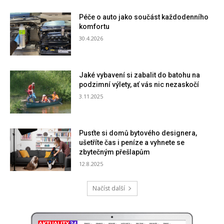
Péče o auto jako součást každodenního
komfortu
30.4.2026
Jaké vybavení si zabalit do batohu na
podzimní výlety, ať vás nic nezaskočí
3.11.2025
Pusťte si domů bytového designera,
ušetříte čas i peníze a vyhnete se
zbytečným přešlapům
12.8.2025
Načíst další