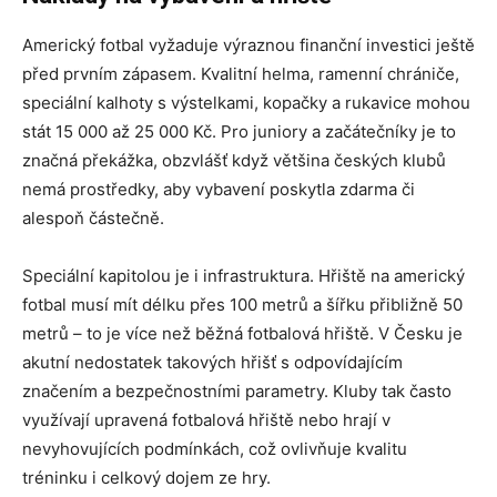
Americký fotbal vyžaduje výraznou finanční investici ještě
před prvním zápasem. Kvalitní helma, ramenní chrániče,
speciální kalhoty s výstelkami, kopačky a rukavice mohou
stát 15 000 až 25 000 Kč. Pro juniory a začátečníky je to
značná překážka, obzvlášť když většina českých klubů
nemá prostředky, aby vybavení poskytla zdarma či
alespoň částečně.
Speciální kapitolou je i infrastruktura. Hřiště na americký
fotbal musí mít délku přes 100 metrů a šířku přibližně 50
metrů – to je více než běžná fotbalová hřiště. V Česku je
akutní nedostatek takových hřišť s odpovídajícím
značením a bezpečnostními parametry. Kluby tak často
využívají upravená fotbalová hřiště nebo hrají v
nevyhovujících podmínkách, což ovlivňuje kvalitu
tréninku i celkový dojem ze hry.