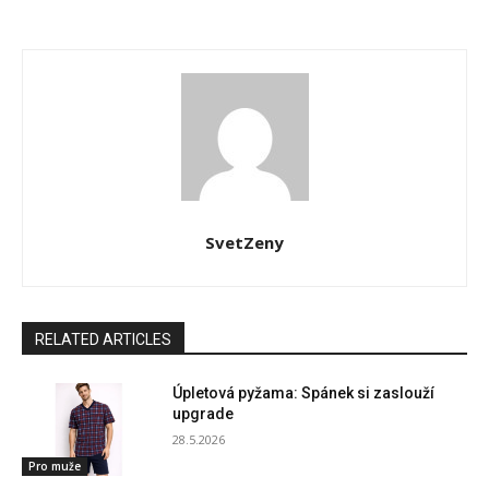
SvetZeny
RELATED ARTICLES
Úpletová pyžama: Spánek si zaslouží
upgrade
28.5.2026
Pro muže