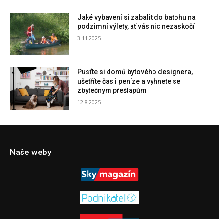
Jaké vybavení si zabalit do batohu na
podzimní výlety, ať vás nic nezaskočí
3.11.2025
Pusťte si domů bytového designera,
ušetříte čas i peníze a vyhnete se
zbytečným přešlapům
12.8.2025
Naše weby