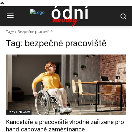
ódní
noviny
Tagy
Bezpečné pracoviště
Tag:
bezpečné pracoviště
Rady a Návody
Kanceláře a pracoviště vhodně zařízené pro
handicapované zaměstnance