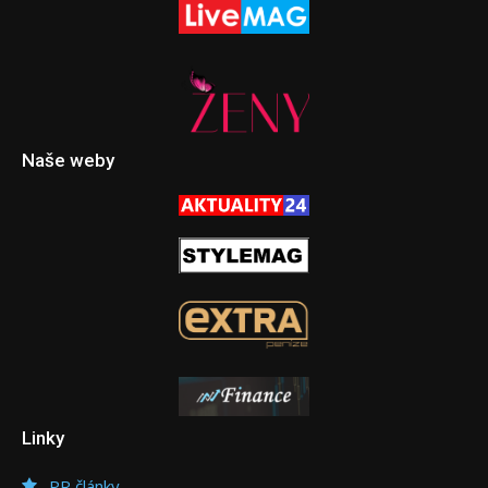
Naše weby
Linky
PR články