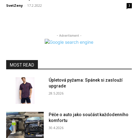
SvetZeny
-
17.2.2022
3
- Advertisment -
MOST READ
Úpletová pyžama: Spánek si zaslouží
upgrade
28.5.2026
Péče o auto jako součást každodenního
komfortu
30.4.2026