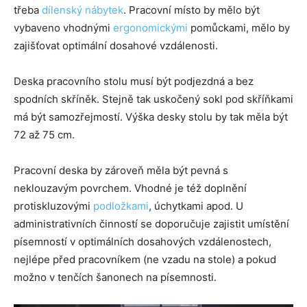
třeba
dílenský nábytek
. Pracovní místo by mělo být
vybaveno vhodnými
ergonomickými
pomůckami, mělo by
zajišťovat optimální dosahové vzdálenosti.
Deska pracovního stolu musí být podjezdná a bez
spodních skříněk. Stejně tak uskočený sokl pod skříňkami
má být samozřejmostí. Výška desky stolu by tak měla být
72 až 75 cm.
Pracovní deska by zároveň měla být pevná s
neklouzavým povrchem. Vhodné je též doplnění
protiskluzovými
podložkami
, úchytkami apod. U
administrativních činností se doporučuje zajistit umístění
písemností v optimálních dosahových vzdálenostech,
nejlépe před pracovníkem (ne vzadu na stole) a pokud
možno v tenčích šanonech na písemnosti.