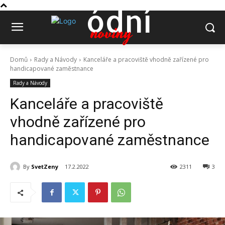
ódní
noviny
Domů
Rady a Návody
Kanceláře a pracoviště vhodně zařízené pro
handicapované zaměstnance
Rady a Návody
Kanceláře a pracoviště
vhodně zařízené pro
handicapované zaměstnance
By
SvetZeny
17.2.2022
2311
3