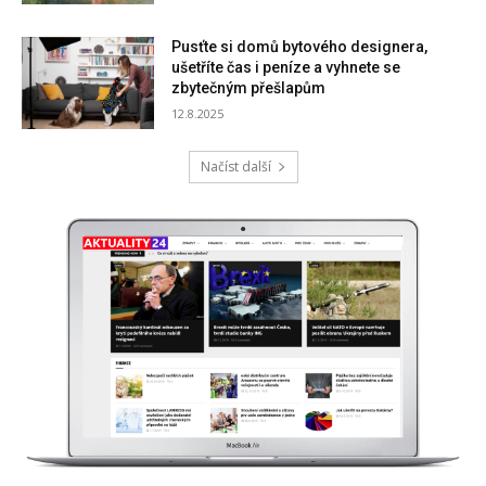
Pusťte si domů bytového designera,
ušetříte čas i peníze a vyhnete se
zbytečným přešlapům
12.8.2025
Načíst další