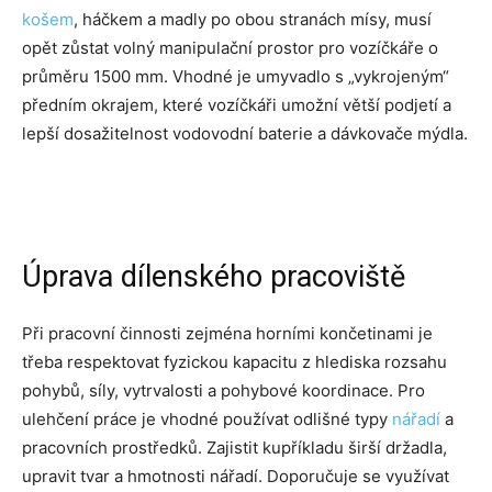
košem
, háčkem a madly po obou stranách mísy, musí
opět zůstat volný manipulační prostor pro vozíčkáře o
průměru 1500 mm. Vhodné je umyvadlo s „vykrojeným“
předním okrajem, které vozíčkáři umožní větší podjetí a
lepší dosažitelnost vodovodní baterie a dávkovače mýdla.
Úprava dílenského pracoviště
Při pracovní činnosti zejména horními končetinami je
třeba respektovat fyzickou kapacitu z hlediska rozsahu
pohybů, síly, vytrvalosti a pohybové koordinace. Pro
ulehčení práce je vhodné používat odlišné typy
nářadí
a
pracovních prostředků. Zajistit kupříkladu širší držadla,
upravit tvar a hmotnosti nářadí. Doporučuje se využívat