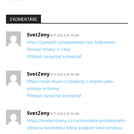
3 KOMENTÁŘE
SvetZeny
8.11.2023 At 10:45
https://zena40.cz/uspesnejsi-nez-hollywood-
filmove-trhaky-z-ciny/
Přihlásit zanechat komentář
SvetZeny
8.11.2023 At 10:46
https://svet-muze.cz/dulezity-l-arginin-jeho-
prinosy-a-formy/
Přihlásit zanechat komentář
SvetZeny
8.11.2023 At 10:46
https://modernizeny.cz/vyzkousejte-profesionalni-
zdravou-kosmetiku-ktera-podpori-vasi-zenskou-