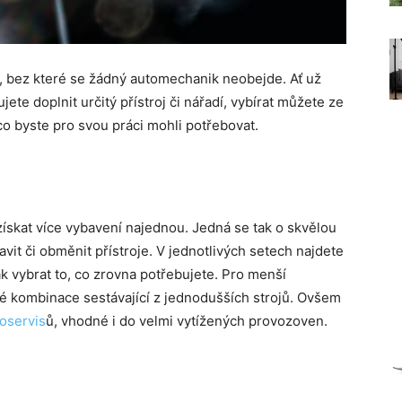
í, bez které se žádný automechanik neobejde. Ať už
ete doplnit určitý přístroj či nářadí, vybírat můžete ze
co byste pro svou práci mohli potřebovat.
ískat více vybavení najednou. Jedná se tak o skvělou
avit či obměnit přístroje. V jednotlivých setech najdete
k vybrat to, co zrovna potřebujete. Pro menší
 kombinace sestávající z jednodušších strojů. Ovšem
oservis
ů, vhodné i do velmi vytížených provozoven.