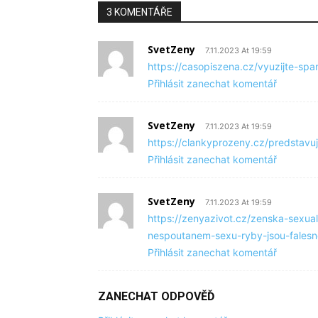
3 KOMENTÁŘE
SvetZeny
7.11.2023 At 19:59
https://casopiszena.cz/vyuzijte-spa
Přihlásit zanechat komentář
SvetZeny
7.11.2023 At 19:59
https://clankyprozeny.cz/predstav
Přihlásit zanechat komentář
SvetZeny
7.11.2023 At 19:59
https://zenyazivot.cz/zenska-sexua
nespoutanem-sexu-ryby-jsou-falesn
Přihlásit zanechat komentář
ZANECHAT ODPOVĚĎ