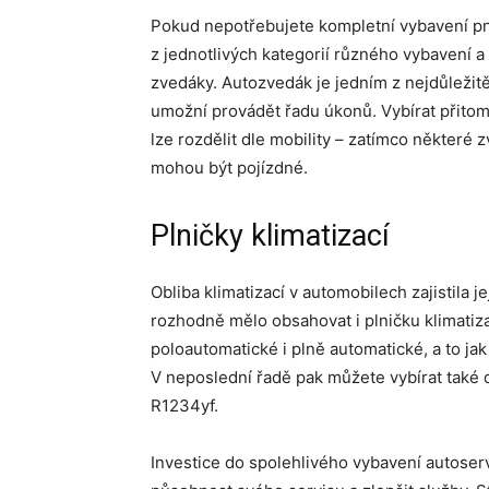
Pokud nepotřebujete kompletní vybavení pn
z jednotlivých kategorií různého vybavení a
zvedáky. Autozvedák je jedním z nejdůležitě
umožní provádět řadu úkonů. Vybírat přito
lze rozdělit dle mobility – zatímco některé
mohou být pojízdné.
Plničky klimatizací
Obliba klimatizací v automobilech zajistila j
rozhodně mělo obsahovat i plničku klimatiza
poloautomatické i plně automatické, a to jak 
V neposlední řadě pak můžete vybírat také d
R1234yf.
Investice do spolehlivého vybavení autoserv