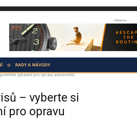
- Reklama -
Í
RADY A NÁVODY
 spolehlivé vybavení pro opravu automobilů
isů – vyberte si
ní pro opravu