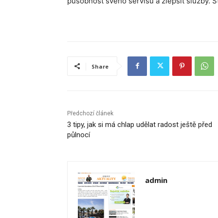
působnost svého servisu a zlepšit služby. St
Share
Předchozí článek
3 tipy, jak si má chlap udělat radost ještě před
půlnocí
admin