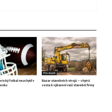
Pro muže
ický fotbal neuchytil v
Bazar stavebních strojů – chytrá
Česku
cesta k vybavení vaší stavební firmy