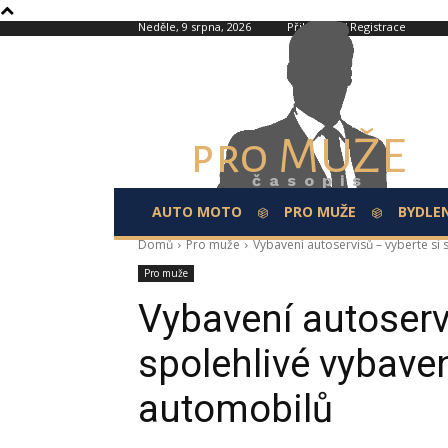
Neděle, 9 srpna, 2026
Přihlášení / Registrace
pro MUŽE
časopis
AUTO MOTO
PRO MUŽE
BYDLEN
Domů
Pro muže
Vybavení autoservisů – vyberte si
Pro muže
Vybavení autoserv
spolehlivé vybave
automobilů