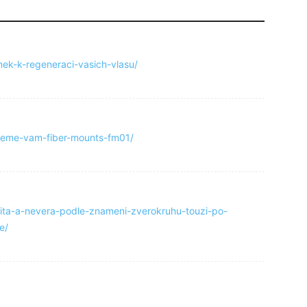
nek-k-regeneraci-vasich-vlasu/
ujeme-vam-fiber-mounts-fm01/
lita-a-nevera-podle-znameni-zverokruhu-touzi-po-
e/