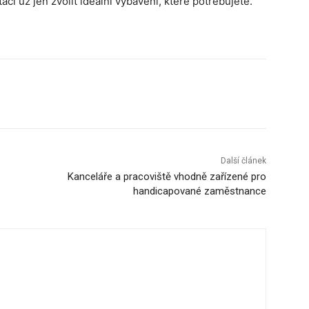
ačí už jen zvolit ideální vybavení, které potřebujete.
Další článek
Kanceláře a pracoviště vhodně zařízené pro
handicapované zaměstnance