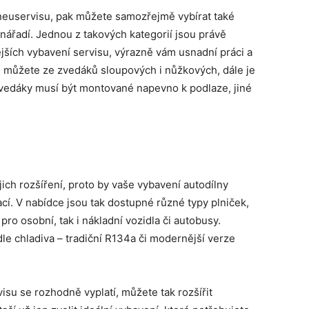
euservisu, pak můžete samozřejmě vybírat také
 nářadí. Jednou z takových kategorií jsou právě
jších vybavení servisu, výrazně vám usnadní práci a
m můžete ze zvedáků sloupových i nůžkových, dále je
 zvedáky musí být montované napevno k podlaze, jiné
ejich rozšíření, proto by vaše vybavení autodílny
cí. V nabídce jsou tak dostupné různé typy plniček,
pro osobní, tak i nákladní vozidla či autobusy.
le chladiva – tradiční R134a či modernější verze
isu se rozhodně vyplatí, můžete tak rozšířit