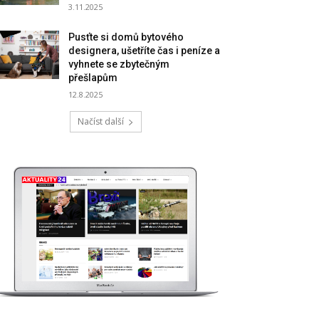
3.11.2025
Pusťte si domů bytového
designera, ušetříte čas i peníze a
vyhnete se zbytečným
přešlapům
12.8.2025
Načíst další