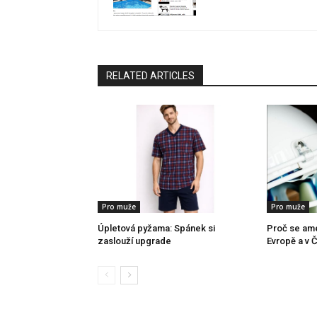
RELATED ARTICLES
Pro muže
Pro muže
Úpletová pyžama: Spánek si
Proč se amer
zaslouží upgrade
Evropě a v 