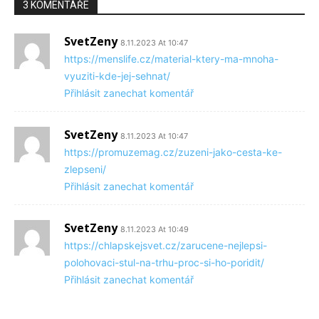
3 KOMENTÁŘE
SvetZeny
8.11.2023 At 10:47
https://menslife.cz/material-ktery-ma-mnoha-
vyuziti-kde-jej-sehnat/
Přihlásit zanechat komentář
SvetZeny
8.11.2023 At 10:47
https://promuzemag.cz/zuzeni-jako-cesta-ke-
zlepseni/
Přihlásit zanechat komentář
SvetZeny
8.11.2023 At 10:49
https://chlapskejsvet.cz/zarucene-nejlepsi-
polohovaci-stul-na-trhu-proc-si-ho-poridit/
Přihlásit zanechat komentář