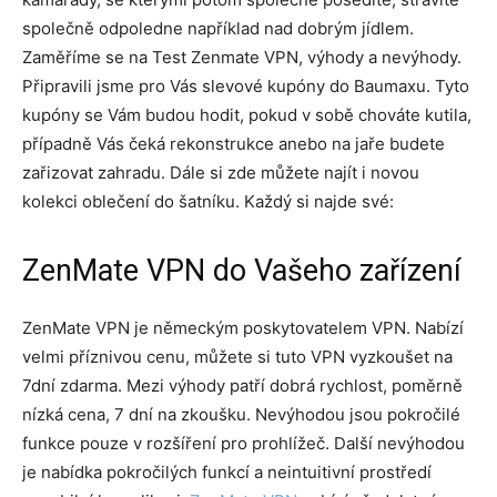
společně odpoledne například nad dobrým jídlem.
Zaměříme se na Test Zenmate VPN, výhody a nevýhody.
Připravili jsme pro Vás slevové kupóny do Baumaxu. Tyto
kupóny se Vám budou hodit, pokud v sobě chováte kutila,
případně Vás čeká rekonstrukce anebo na jaře budete
zařizovat zahradu. Dále si zde můžete najít i novou
kolekci oblečení do šatníku. Každý si najde své:
ZenMate VPN do Vašeho zařízení
ZenMate VPN je německým poskytovatelem VPN. Nabízí
velmi příznivou cenu, můžete si tuto VPN vyzkoušet na
7dní zdarma. Mezi výhody patří dobrá rychlost, poměrně
nízká cena, 7 dní na zkoušku. Nevýhodou jsou pokročilé
funkce pouze v rozšíření pro prohlížeč. Další nevýhodou
je nabídka pokročilých funkcí a neintuitivní prostředí