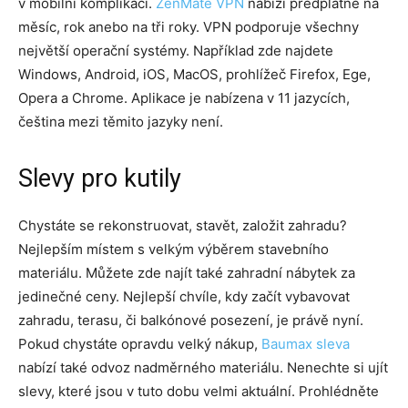
v mobilní komplikaci.
ZenMate VPN
nabízí předplatné na
měsíc, rok anebo na tři roky. VPN podporuje všechny
největší operační systémy. Například zde najdete
Windows, Android, iOS, MacOS, prohlížeč Firefox, Ege,
Opera a Chrome. Aplikace je nabízena v 11 jazycích,
čeština mezi těmito jazyky není.
Slevy pro kutily
Chystáte se rekonstruovat, stavět, založit zahradu?
Nejlepším místem s velkým výběrem stavebního
materiálu. Můžete zde najít také zahradní nábytek za
jedinečné ceny. Nejlepší chvíle, kdy začít vybavovat
zahradu, terasu, či balkónové posezení, je právě nyní.
Pokud chystáte opravdu velký nákup,
Baumax sleva
nabízí také odvoz nadměrného materiálu. Nenechte si ujít
slevy, které jsou v tuto dobu velmi aktuální. Prohlédněte