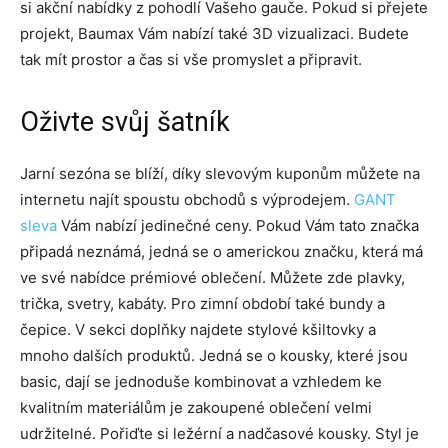
si akční nabídky z pohodlí Vašeho gauče. Pokud si přejete
projekt, Baumax Vám nabízí také 3D vizualizaci. Budete
tak mít prostor a čas si vše promyslet a připravit.
Oživte svůj šatník
Jarní sezóna se blíží, díky slevovým kuponům můžete na
internetu najít spoustu obchodů s výprodejem.
GANT
sleva
Vám nabízí jedinečné ceny. Pokud Vám tato značka
připadá neznámá, jedná se o americkou značku, která má
ve své nabídce prémiové oblečení. Můžete zde plavky,
trička, svetry, kabáty. Pro zimní období také bundy a
čepice. V sekci doplňky najdete stylové kšiltovky a
mnoho dalších produktů. Jedná se o kousky, které jsou
basic, dají se jednoduše kombinovat a vzhledem ke
kvalitním materiálům je zakoupené oblečení velmi
udržitelné. Pořiďte si ležérní a nadčasové kousky. Styl je