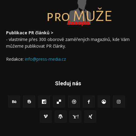
pro MUŽE
časopis
Publikace PR článků >
- vlastníme přes 300 oborově zaměřených magazínů, kde Vám
můžeme publikovat PR články.
Redakce:
info@press-media.cz
Sleduj nás