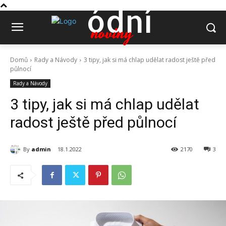
ódní
noviny
Domů
Rady a Návody
3 tipy, jak si má chlap udělat radost ještě před
půlnocí
Rady a Návody
3 tipy, jak si má chlap udělat
radost ještě před půlnocí
By
admin
18.1.2022
2170
3