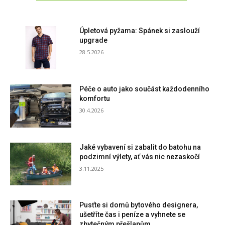
Úpletová pyžama: Spánek si zaslouží
upgrade
28.5.2026
Péče o auto jako součást každodenního
komfortu
30.4.2026
Jaké vybavení si zabalit do batohu na
podzimní výlety, ať vás nic nezaskočí
3.11.2025
Pusťte si domů bytového designera,
ušetříte čas i peníze a vyhnete se
zbytečným přešlapům