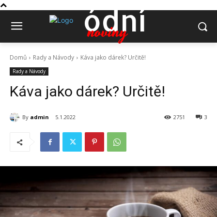
ódní
noviny
Domů
Rady a Návody
Káva jako dárek? Určitě!
Rady a Návody
Káva jako dárek? Určitě!
By
admin
5.1.2022
2751
3