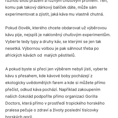
různou silou pražení a různým chuťovým profilem. Ten,
komu pak takový dárkový balíček dáte, může sám
experimentovat a zjistit, jaká káva mu vlastně chutná.
Pokud člověk, kterého chcete obdarovat už výběrovou
kávu pije, nejspíš je nakloněný chuťovým experimentům.
Vyberte tedy typy a druhy káv, se kterými se jen tak
nesetká. Výbornou volbou je pak sáhnout třeba po
afrických kávách od malých pěstitelů.
A pokud byste si přeci jen výběrem nebyli jisti, vyberte
kávu s přesahem, kde kávové boby pocházejí z
ekologicky uvědomělých farem a kde si můžete přímo
přečíst, odkud káva pochází. Například zakoupením
našich čokolád podpoříte přímo organizaci Gorilla
Doctors, která přímo v prostředí tropického horského
pralesa pečuje o zdraví a životy poslední tisícovky
horských goril.