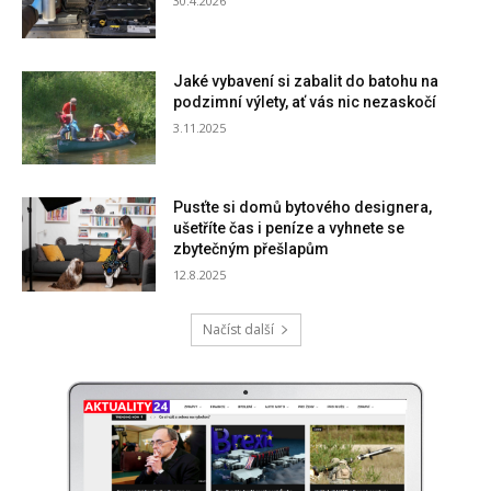
30.4.2026
Jaké vybavení si zabalit do batohu na
podzimní výlety, ať vás nic nezaskočí
3.11.2025
Pusťte si domů bytového designera,
ušetříte čas i peníze a vyhnete se
zbytečným přešlapům
12.8.2025
Načíst další