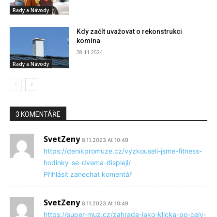
Rady a Návody
Kdy začít uvažovat o rekonstrukci
komína
28.11.2024
Rady a Návody
3 KOMENTÁŘE
SvetZeny
8.11.2023 At 10:49
https://denikpromuze.cz/vyzkouseli-jsme-fitness-
hodinky-se-dvema-displeji/
Přihlásit zanechat komentář
SvetZeny
8.11.2023 At 10:49
https://super-muz.cz/zahrada-jako-klicka-po-cely-