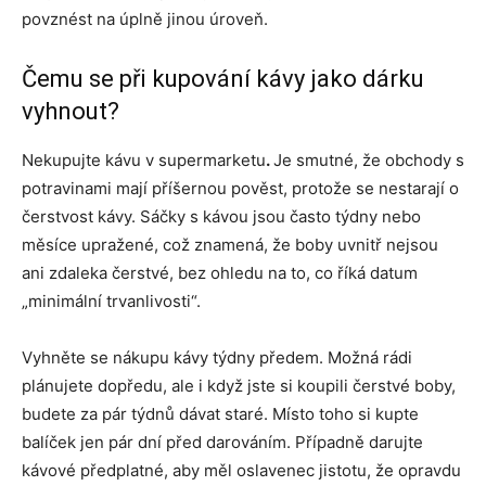
povznést na úplně jinou úroveň.
Čemu se při kupování kávy jako dárku
vyhnout?
Nekupujte kávu v supermarketu
.
Je smutné, že obchody s
potravinami mají příšernou pověst, protože se nestarají o
čerstvost kávy. Sáčky s kávou jsou často týdny nebo
měsíce upražené, což znamená, že boby uvnitř nejsou
ani zdaleka čerstvé, bez ohledu na to, co říká datum
„minimální trvanlivosti“.
Vyhněte se nákupu kávy týdny předem. Možná rádi
plánujete dopředu, ale i když jste si koupili čerstvé boby,
budete za pár týdnů dávat staré. Místo toho si kupte
balíček jen pár dní před darováním. Případně darujte
kávové předplatné, aby měl oslavenec jistotu, že opravdu