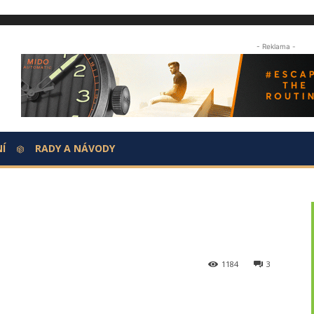
- Reklama -
Í
RADY A NÁVODY
1184
3