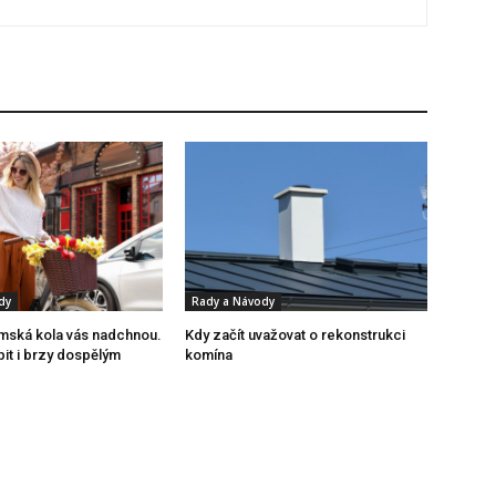
dy
Rady a Návody
mská kola vás nadchnou.
Kdy začít uvažovat o rekonstrukci
pit i brzy dospělým
komína