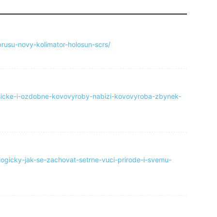
brusu-novy-kolimator-holosun-scrs/
klasicke-i-ozdobne-kovovyroby-nabizi-kovovyroba-zbynek-
ogicky-jak-se-zachovat-setrne-vuci-prirode-i-svemu-