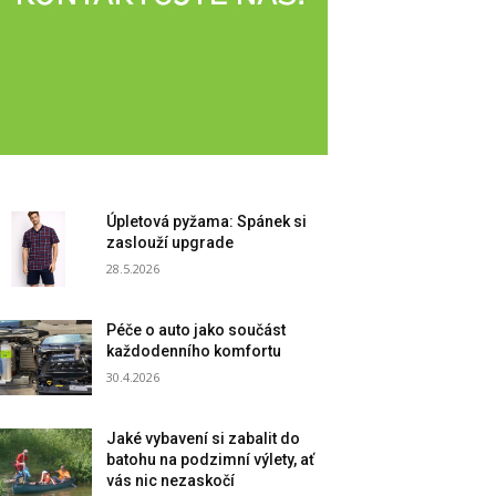
Úpletová pyžama: Spánek si
zaslouží upgrade
28.5.2026
Péče o auto jako součást
každodenního komfortu
30.4.2026
Jaké vybavení si zabalit do
batohu na podzimní výlety, ať
vás nic nezaskočí