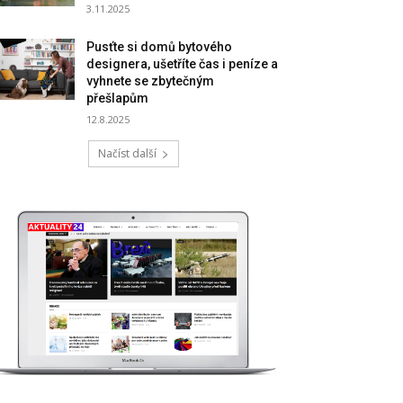
3.11.2025
Pusťte si domů bytového
designera, ušetříte čas i peníze a
vyhnete se zbytečným
přešlapům
12.8.2025
Načíst další