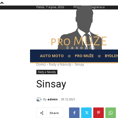
Pátek, 7 srpna, 2026
Přihlášení / Registrace
pro MUŽE
časopis
AUTO MOTO
PRO MUŽE
BYDLEN
Domů
Rady a Návody
Sinsay
Rady a Návody
Sinsay
By
admin
29.12.2021
Share