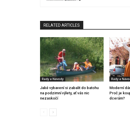
RELATED ARTICLES
Rady a Návody
Rady a Návo
Jaké vybavení si zabalit do batohu
Moderní dá
na podzimní výlety, ať vás nic
Proč je kou
nezaskočí
dcerám?