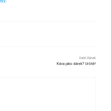
rky
.
Další článek
Káva jako dárek? Určitě!