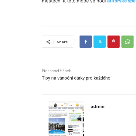
městech. K této módě se hodí
autorské špe
Share
Předchozí článek
Tipy na vánoční dárky pro každého
admin