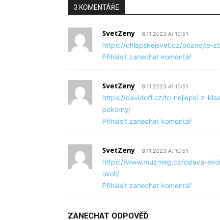
3 KOMENTÁŘE
SvetZeny
8.11.2023 At 10:51
https://chlapskejsvet.cz/poznejte-z
Přihlásit zanechat komentář
SvetZeny
8.11.2023 At 10:51
https://davidoff.cz/to-nejlepsi-z-
pokorny/
Přihlásit zanechat komentář
SvetZeny
8.11.2023 At 10:51
https://www.muzmag.cz/oslava-ekol
okoli/
Přihlásit zanechat komentář
ZANECHAT ODPOVĚĎ