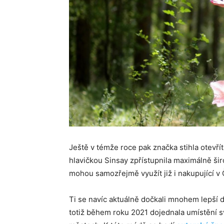
Ještě v témže roce pak značka stihla otevří
hlavičkou Sinsay zpřístupnila maximálně š
mohou samozřejmě využít již i nakupující v
Ti se navíc aktuálně dočkali mnohem lepší
totiž během roku 2021 dojednala umístění sv