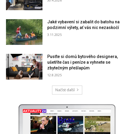
30.4.2026
Jaké vybavení si zabalit do batohu na
podzimní výlety, ať vás nic nezaskočí
3.11.2025
Pusťte si domů bytového designera,
ušetříte čas i peníze a vyhnete se
zbytečným přešlapům
12.8.2025
Načíst další