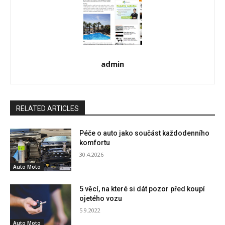
admin
RELATED ARTICLES
Péče o auto jako součást každodenního
komfortu
30.4.2026
Auto Moto
5 věcí, na které si dát pozor před koupí
ojetého vozu
5.9.2022
Auto Moto