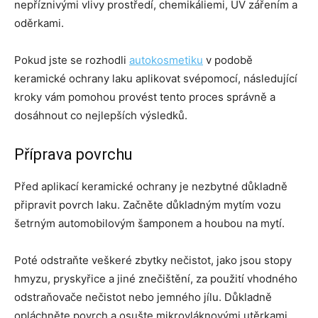
nepříznivými vlivy prostředí, chemikáliemi, UV zářením a
oděrkami.
Pokud jste se rozhodli
autokosmetiku
v podobě
keramické ochrany laku aplikovat svépomocí, následující
kroky vám pomohou provést tento proces správně a
dosáhnout co nejlepších výsledků.
Příprava povrchu
Před aplikací keramické ochrany je nezbytné důkladně
připravit povrch laku. Začněte důkladným mytím vozu
šetrným automobilovým šamponem a houbou na mytí.
Poté odstraňte veškeré zbytky nečistot, jako jsou stopy
hmyzu, pryskyřice a jiné znečištění, za použití vhodného
odstraňovače nečistot nebo jemného jílu. Důkladně
opláchněte povrch a osušte mikrovláknovými utěrkami.