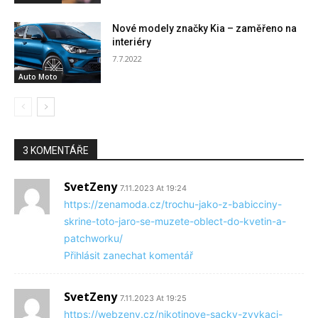
Nové modely značky Kia – zaměřeno na
interiéry
7.7.2022
Auto Moto
3 KOMENTÁŘE
SvetZeny
7.11.2023 At 19:24
https://zenamoda.cz/trochu-jako-z-babicciny-
skrine-toto-jaro-se-muzete-oblect-do-kvetin-a-
patchworku/
Přihlásit zanechat komentář
SvetZeny
7.11.2023 At 19:25
https://webzeny.cz/nikotinove-sacky-zvykaci-