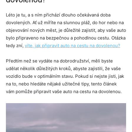
Léto je tu, a s ním přichází dlouho očekávaná doba
dovolených. Ať už míříte na slunnou pláž, do hor nebo na
objevování nových měst, je důležité zajistit, aby vaše auto
bylo připraveno na bezpečnou a pohodlnou cestu. Otázka
tedy zní,
víte, jak připravit auto na cestu na dovolenou?
Předtím než se vydáte na dobrodružství, měli byste
udělat několik důležitých kroků, abyste zajistili, že vaše
vozidlo bude v optimálním stavu. Pokud si nejste jisti, jak
na to, nebo hledáte nějaké užitečné tipy, tento článek
vám pomůže připravit vaše auto na cestu na dovolenou.