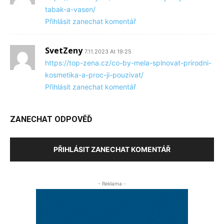
tabak-a-vasen/
Přihlásit zanechat komentář
SvetZeny
7.11.2023 At 19:25
https://top-zena.cz/co-by-mela-splnovat-prirodni-
kosmetika-a-proc-ji-pouzivat/
Přihlásit zanechat komentář
ZANECHAT ODPOVĚĎ
PŘIHLÁSIT ZANECHAT KOMENTÁŘ
- Reklama -