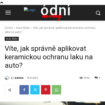
ódní
noviny
Domů
Auto Moto
Víte, jak správně aplikovat keramickou ochranu
laku na auto?
Auto Moto
Víte, jak správně aplikovat
keramickou ochranu laku na
auto?
By
admin
10.8.2023
2310
3