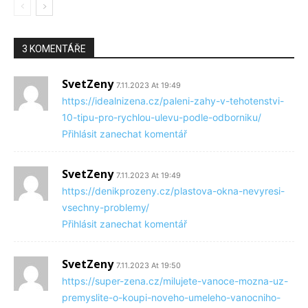
3 KOMENTÁŘE
SvetZeny
7.11.2023 At 19:49
https://idealnizena.cz/paleni-zahy-v-tehotenstvi-
10-tipu-pro-rychlou-ulevu-podle-odborniku/
Přihlásit zanechat komentář
SvetZeny
7.11.2023 At 19:49
https://denikprozeny.cz/plastova-okna-nevyresi-
vsechny-problemy/
Přihlásit zanechat komentář
SvetZeny
7.11.2023 At 19:50
https://super-zena.cz/milujete-vanoce-mozna-uz-
premyslite-o-koupi-noveho-umeleho-vanocniho-