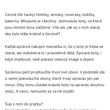
Cenné life hacky! Holínky, tenisky, coversky, lodičky,
baleríny. Milujeme je všechny. Jednoduše boty, na které
jsou mnohé ženy zatížené. Víte ale, jak se o nich starat,
aby byly stále krásné a čerstvé?
Každá správná nákupní maniačka ví, že o boty je třeba se
starat, ale málokterá to i pravidelně dělá. Špinavé boty, i
když značkové, vědí pokazit celkový image a dojem.
Správnou péčí prodloužíte život své obuvi. V podstatě jde
o velmi jednoduché úkony, které trvají opravdu jen pár
minut. Díky tomu získáte krásné boty na opravdu dlouhou
dobu. A navíc, nemusíte se za ně stydět.
Šup s nimi do pračky?