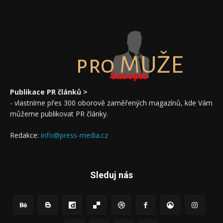
pro MUŽE
časopis
Publikace PR článků >
- vlastníme přes 300 oborově zaměřených magazínů, kde Vám
můžeme publikovat PR články.
Redakce:
info@press-media.cz
Sleduj nás