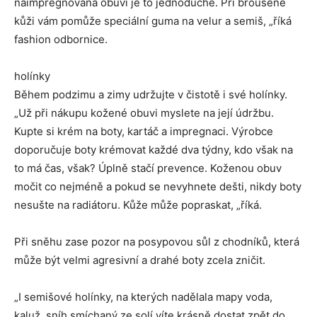
naimpregnovaná obuvi je to jednoduché. Při broušené
kůži vám pomůže speciální guma na velur a semiš, „říká
fashion odbornice.
holínky
Během podzimu a zimy udržujte v čistotě i své holínky.
„Už při nákupu kožené obuvi myslete na její údržbu.
Kupte si krém na boty, kartáč a impregnaci. Výrobce
doporučuje boty krémovat každé dva týdny, kdo však na
to má čas, však? Úplně stačí prevence. Koženou obuv
močit co nejméně a pokud se nevyhnete dešti, nikdy boty
nesušte na radiátoru. Kůže může popraskat, „říká.
Při sněhu zase pozor na posypovou sůl z chodníků, která
může být velmi agresivní a drahé boty zcela zničit.
„I semišové holínky, na kterých nadělala mapy voda,
kaluž, sníh smíchaný ze solí víte krásně dostat zpět do