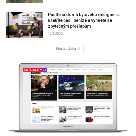
Pusťte si domů bytového designera,
ušetříte čas i peníze a vyhnete se
zbytečným přešlapům
12.8.2025
Načíst další