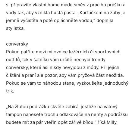
si připravíte vlastní home made směs z pracího prášku a
vody tak, aby vznikla hustá pasta. „Kartáčkem na zuby je
jemně vyčistíte a poté opláchněte vodou,“ doplnila
stylistka.
conversky
Pokud patříte mezi milovnice ležérních či sportovních
outfitů, tak v šatníku vám určitě nechybí trendy
conversky, které asi nikdy nevyjdou z módy. Při jejich
čištění a praní ale pozor, aby vám pryžová část neožltla.
Pokud se vám to náhodou stane, vyzkoušejte jednoduchý
trik.
„Na žlutou podrážku skvěle zabírá, jestliže na vatový
tampon nanesete trochu odlakovače na nehty a podrážku
budete mít za pár vteřin opět zářivě bílou,“ říká Milly.