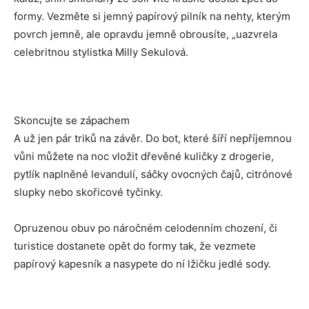
formy. Vezměte si jemný papírový pilník na nehty, kterým
povrch jemně, ale opravdu jemně obrousíte, „uazvrela
celebritnou stylistka Milly Sekulová.
Skoncujte se zápachem
A už jen pár triků na závěr. Do bot, které šíří nepříjemnou
vůni můžete na noc vložit dřevěné kuličky z drogerie,
pytlík naplněné levandulí, sáčky ovocných čajů, citrónové
slupky nebo skořicové tyčinky.
Opruzenou obuv po náročném celodenním chození, či
turistice dostanete opět do formy tak, že vezmete
papírový kapesník a nasypete do ní lžičku jedlé sody.