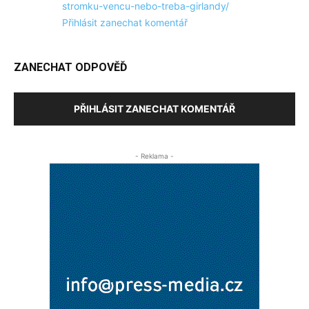
stromku-vencu-nebo-treba-girlandy/
Přihlásit zanechat komentář
ZANECHAT ODPOVĚĎ
PŘIHLÁSIT ZANECHAT KOMENTÁŘ
- Reklama -