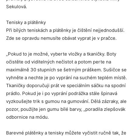
Sekulová.
Tenisky a plátěnky
Při bílých teniskách a plátěnky je čištění nejjednodušší.
Zde se opravdu nemusíte obávat vyprat je v pračce.
„Pokud to je možné, vyberte vložky a tkaničky. Boty
očistěte od viditelných nečistot a potom perte na
maximálně 30 stupních se šetrným práškem. Sušičce se
vyhněte a nechte je po vyprání na suchém teplém místě.
Tkaničky doporučuji prát ve speciálním sáčku na spodní
prádlo. Pokud je i po vyprání podrážka stále špinavá
vyzkoušejte trik s gumou na gumování. Dělá zázraky, ale
pozor, použijte jen gumu bílé barvy, „poradila zlepšovák
odbornice na módu.
Barevné plátěnky a tenisky můžete vyčistit ručně tak, že