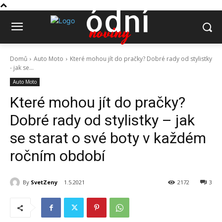
ódní
noviny
Domů
Auto Moto
Které mohou jít do pračky? Dobré rady od stylistky
- jak se...
Auto Moto
Které mohou jít do pračky?
Dobré rady od stylistky – jak
se starat o své boty v každém
ročním období
By
SvetZeny
1.5.2021
2172
3