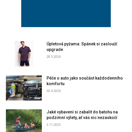
Úpletová pyžama: Spánek si zaslouží
upgrade
28.5.2026
Péče o auto jako součást každodenního
komfortu
30.4.2026
Jaké vybavení si zabalit do batohu na
podzimní výlety, ať vás nic nezaskočí
3.11.2025