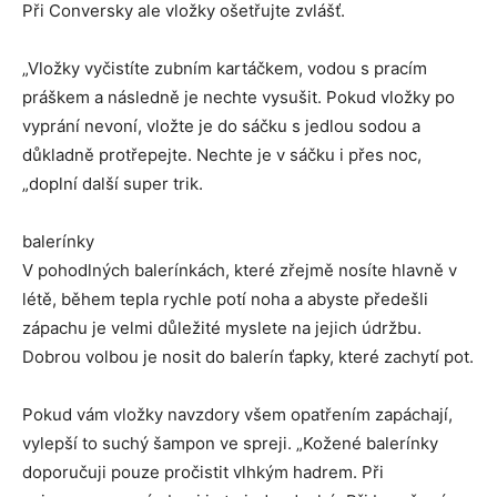
Při Conversky ale vložky ošetřujte zvlášť.
„Vložky vyčistíte zubním kartáčkem, vodou s pracím
práškem a následně je nechte vysušit. Pokud vložky po
vyprání nevoní, vložte je do sáčku s jedlou sodou a
důkladně protřepejte. Nechte je v sáčku i přes noc,
„doplní další super trik.
balerínky
V pohodlných balerínkách, které zřejmě nosíte hlavně v
létě, během tepla rychle potí noha a abyste předešli
zápachu je velmi důležité myslete na jejich údržbu.
Dobrou volbou je nosit do balerín ťapky, které zachytí pot.
Pokud vám vložky navzdory všem opatřením zapáchají,
vylepší to suchý šampon ve spreji. „Kožené balerínky
doporučuji pouze pročistit vlhkým hadrem. Při