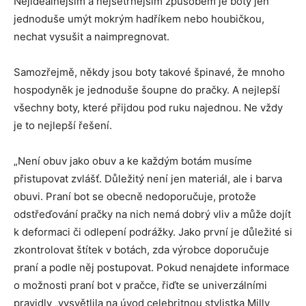
Nejideálnějším a nejšetrnějším způsobem je boty jen
jednoduše umýt mokrým hadříkem nebo houbičkou,
nechat vysušit a naimpregnovat.
Samozřejmě, někdy jsou boty takové špinavé, že mnoho
hospodyněk je jednoduše šoupne do pračky. A nejlepší
všechny boty, které přijdou pod ruku najednou. Ne vždy
je to nejlepší řešení.
„Není obuv jako obuv a ke každým botám musíme
přistupovat zvlášť. Důležitý není jen materiál, ale i barva
obuvi. Praní bot se obecně nedoporučuje, protože
odstřeďování pračky na nich nemá dobrý vliv a může dojít
k deformaci či odlepení podrážky. Jako první je důležité si
zkontrolovat štítek v botách, zda výrobce doporučuje
praní a podle něj postupovat. Pokud nenajdete informace
o možnosti praní bot v pračce, řiďte se univerzálními
pravidly „vysvětlila na úvod celebritnou stylistka Milly