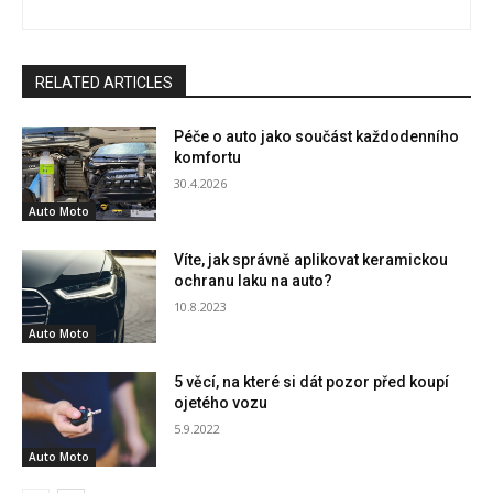
RELATED ARTICLES
Péče o auto jako součást každodenního
komfortu
30.4.2026
Auto Moto
Víte, jak správně aplikovat keramickou
ochranu laku na auto?
10.8.2023
Auto Moto
5 věcí, na které si dát pozor před koupí
ojetého vozu
5.9.2022
Auto Moto