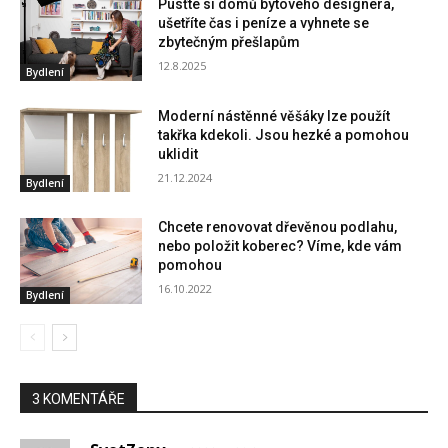
Pusťte si domů bytového designera,
ušetříte čas i peníze a vyhnete se
zbytečným přešlapům
12.8.2025
Bydlení
Moderní nástěnné věšáky lze použít
takřka kdekoli. Jsou hezké a pomohou
uklidit
21.12.2024
Bydlení
Chcete renovovat dřevěnou podlahu,
nebo položit koberec? Víme, kde vám
pomohou
16.10.2022
Bydlení
3 KOMENTÁŘE