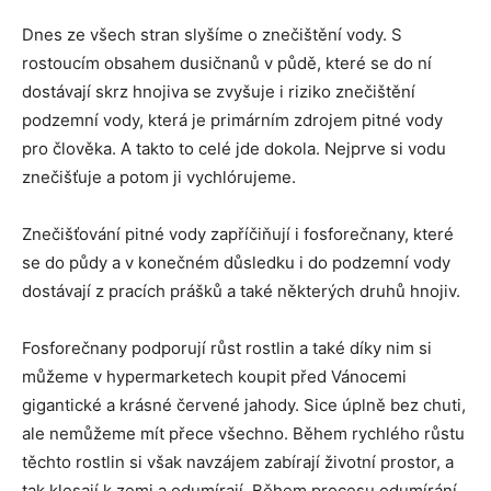
Dnes ze všech stran slyšíme o znečištění vody. S
rostoucím obsahem dusičnanů v půdě, které se do ní
dostávají skrz hnojiva se zvyšuje i riziko znečištění
podzemní vody, která je primárním zdrojem pitné vody
pro člověka. A takto to celé jde dokola. Nejprve si vodu
znečišťuje a potom ji vychlórujeme.
Znečišťování pitné vody zapříčiňují i ​​fosforečnany, které
se do půdy a v konečném důsledku i do podzemní vody
dostávají z pracích prášků a také některých druhů hnojiv.
Fosforečnany podporují růst rostlin a také díky nim si
můžeme v hypermarketech koupit před Vánocemi
gigantické a krásné červené jahody. Sice úplně bez chuti,
ale nemůžeme mít přece všechno. Během rychlého růstu
těchto rostlin si však navzájem zabírají životní prostor, a
tak klesají k zemi a odumírají. Během procesu odumírání