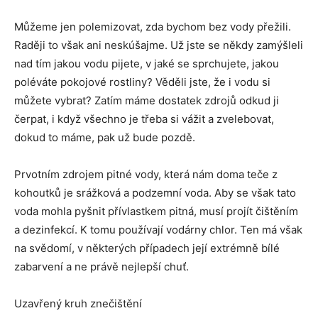
Můžeme jen polemizovat, zda bychom bez vody přežili.
Raději to však ani neskúšajme. Už jste se někdy zamýšleli
nad tím jakou vodu pijete, v jaké se sprchujete, jakou
poléváte pokojové rostliny? Věděli jste, že i vodu si
můžete vybrat? Zatím máme dostatek zdrojů odkud ji
čerpat, i když všechno je třeba si vážit a zvelebovat,
dokud to máme, pak už bude pozdě.
Prvotním zdrojem pitné vody, která nám doma teče z
kohoutků je srážková a podzemní voda. Aby se však tato
voda mohla pyšnit přívlastkem pitná, musí projít čištěním
a dezinfekcí. K tomu používají vodárny chlor. Ten má však
na svědomí, v některých případech její extrémně bílé
zabarvení a ne právě nejlepší chuť.
Uzavřený kruh znečištění