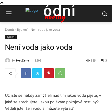
ódní
noviny
Domů
Bydlení
Není voda jako voda
Bydlení
Není voda jako voda
By
SvetZeny
1.5.2021
965
3
Už jste se někdy zamýšleli nad tím jakou vodu pijete, v
jaké se sprchujete, jakou poléváte pokojové rostliny?
Věděli jste, že i vodu si můžete vybrat?