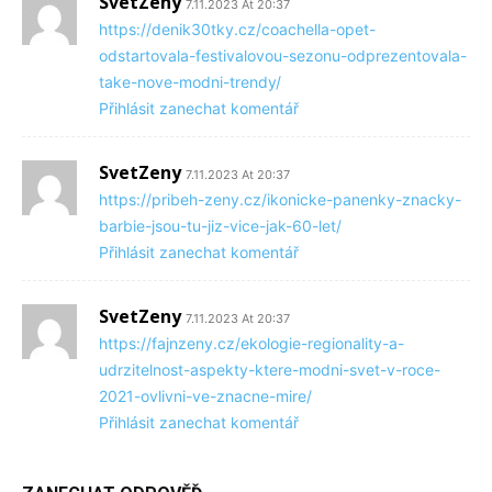
SvetZeny
7.11.2023 At 20:37
https://denik30tky.cz/coachella-opet-
odstartovala-festivalovou-sezonu-odprezentovala-
take-nove-modni-trendy/
Přihlásit zanechat komentář
SvetZeny
7.11.2023 At 20:37
https://pribeh-zeny.cz/ikonicke-panenky-znacky-
barbie-jsou-tu-jiz-vice-jak-60-let/
Přihlásit zanechat komentář
SvetZeny
7.11.2023 At 20:37
https://fajnzeny.cz/ekologie-regionality-a-
udrzitelnost-aspekty-ktere-modni-svet-v-roce-
2021-ovlivni-ve-znacne-mire/
Přihlásit zanechat komentář