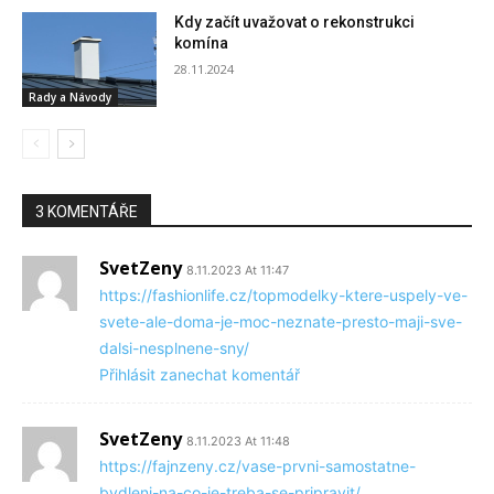
Kdy začít uvažovat o rekonstrukci
komína
28.11.2024
Rady a Návody
3 KOMENTÁŘE
SvetZeny
8.11.2023 At 11:47
https://fashionlife.cz/topmodelky-ktere-uspely-ve-
svete-ale-doma-je-moc-neznate-presto-maji-sve-
dalsi-nesplnene-sny/
Přihlásit zanechat komentář
SvetZeny
8.11.2023 At 11:48
https://fajnzeny.cz/vase-prvni-samostatne-
bydleni-na-co-je-treba-se-pripravit/