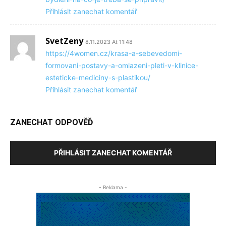
Přihlásit zanechat komentář
SvetZeny
8.11.2023 At 11:48
https://4women.cz/krasa-a-sebevedomi-
formovani-postavy-a-omlazeni-pleti-v-klinice-
esteticke-mediciny-s-plastikou/
Přihlásit zanechat komentář
ZANECHAT ODPOVĚĎ
PŘIHLÁSIT ZANECHAT KOMENTÁŘ
- Reklama -