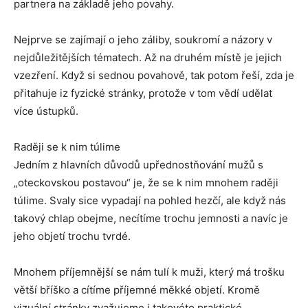
partnera na základě jeho povahy.
Nejprve se zajímají o jeho záliby, soukromí a názory v
nejdůležitějších tématech. Až na druhém místě je jejich
vzezření. Když si sednou povahově, tak potom řeší, zda je
přitahuje iz fyzické stránky, protože v tom vědí udělat
více ústupků.
Raději se k nim túlime
Jedním z hlavních důvodů upřednostňování mužů s
„oteckovskou postavou“ je, že se k nim mnohem raději
túlime. Svaly sice vypadají na pohled hezčí, ale když nás
takový chlap obejme, necítíme trochu jemnosti a navíc je
jeho objetí trochu tvrdé.
Mnohem příjemnější se nám tulí k muži, který má trošku
větší bříško a cítíme příjemné měkké objetí. Kromě
vizuální stránky zvažujeme i takovéto praktické