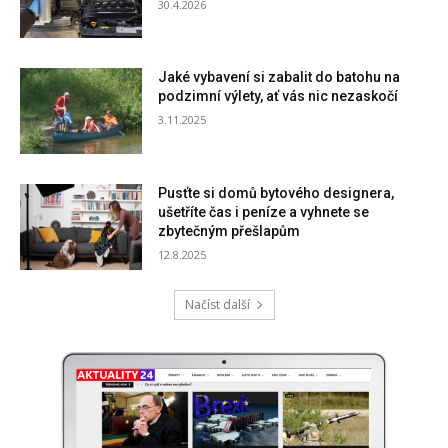
30.4.2026
Jaké vybavení si zabalit do batohu na
podzimní výlety, ať vás nic nezaskočí
3.11.2025
Pusťte si domů bytového designera,
ušetříte čas i peníze a vyhnete se
zbytečným přešlapům
12.8.2025
Načíst další