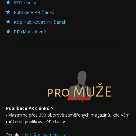
SEO články
Publikace PR článků
Kde Publikovat PR článek
PR článek levně
pro MUŽE
časopis
Publikace PR článků >
- vlastníme přes 300 oborově zaměřených magazínů, kde Vám
můžeme publikovat PR články.
Redakce:
info@press-media.cz