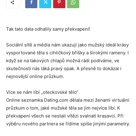
Tak tato data odhalily samy překvapení!
Sociální sítě a média nám ukazují jako mužský ideál krásy
vysportované těla s cihličkový bříšky a širokými rameny. I
když se na takových chlapů možná rádi podíváme, ve
skutečnosti nás láká pravý opak. A přesně to dokázal i
nejnovější online průzkum.
Více se nám líbí „oteckovské tělo“
Online seznamka Dating.com dělala mezi ženami virtuální
průzkum o tom, jaké mužské těla se jim nejvíce líbí. K
překvapení všech se nestali vítězi svalnatí krasavci. Při
výběru nového partnera se řídíme spíše jinými parametry.