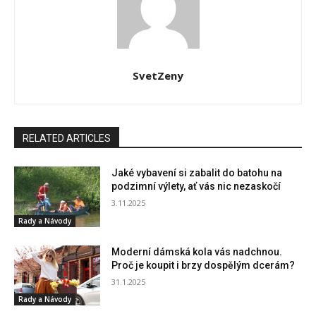
SvetZeny
RELATED ARTICLES
Jaké vybavení si zabalit do batohu na
podzimní výlety, ať vás nic nezaskočí
3.11.2025
Rady a Návody
Moderní dámská kola vás nadchnou.
Proč je koupit i brzy dospělým dcerám?
31.1.2025
Rady a Návody