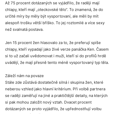
Až 75 procent dotázaných se vyjádřilo, že raději mají
chlapy, kteří mají „oteckovské tělo“. To znamená, že do
určité míry by měly být vysportovaní, ale měli by mít
alespoň trošku větší bříško. To jej roztomilé a více sexy
než svalnatá postava.
Jen 15 procent žen hlasovalo za to, že preferují spíše
chlapy, kteří vypadají jako živé verze panáčka Ken. Časem
si to už začali uvědomovat i muži, kteří si do profilů hrdě
uvádějí, že mají přesně tento méně vysportovaný typ těla.
Záleží nám na povaze
Stále zde zůstává dostatečně silná i skupina žen, které
neberou vzhled jako hlavní kritérium. Při volbě partnera
se raději zaměřují na jiné a praktičtější detaily, na kterých
si pak mohou založit nový vztah. Dvacet procent
dotázaných se proto vyjádřilo, že upřednostňují volbu