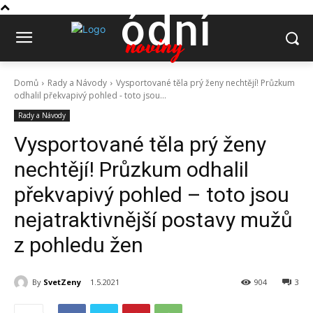
ódní
noviny
Domů
Rady a Návody
Vysportované těla prý ženy nechtějí! Průzkum
odhalil překvapivý pohled - toto jsou...
Rady a Návody
Vysportované těla prý ženy
nechtějí! Průzkum odhalil
překvapivý pohled – toto jsou
nejatraktivnější postavy mužů
z pohledu žen
By
SvetZeny
1.5.2021
904
3