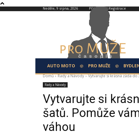
Neděle, 9 srpna, 2026
Přihlášení / Registrace
pro MUŽE
časopis
AUTO MOTO
PRO MUŽE
BYDLEN
Domů
Rady a Návody
Vytvarujte si krásná záda do 
Rady a Návody
Vytvarujte si krá
šatů. Pomůže vám 
váhou