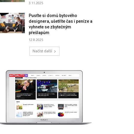
3.11.2025
Pusťte si domů bytového
designera, ušetříte čas i peníze a
vyhnete se zbytečným
přešlapům
12.8.2025
Načíst další