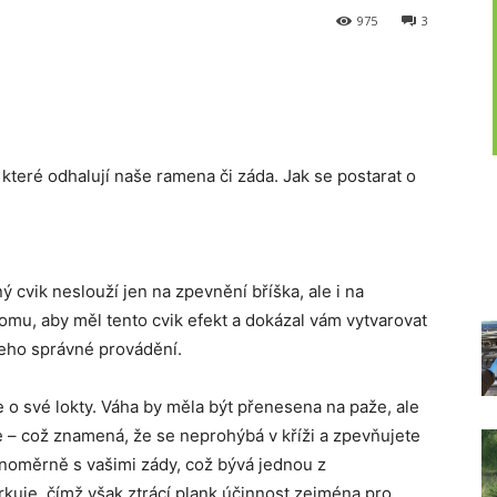
975
3
, které odhalují naše ramena či záda. Jak se postarat o
 cvik neslouží jen na zpevnění bříška, ale i na
 tomu, aby měl tento cvik efekt a dokázal vám vytvarovat
 jeho správné provádění.
 o své lokty. Váha by měla být přenesena na paže, ale
 – což znamená, že se neprohýbá v kříži a zpevňujete
vnoměrně s vašimi zády, což bývá jednou z
rkuje, čímž však ztrácí plank účinnost zejména pro