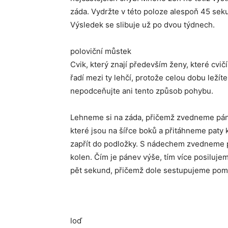
záda. Vydržte v této poloze alespoň 45 seku
Výsledek se slibuje už po dvou týdnech.
poloviční můstek
Cvik, který znají především ženy, které cv
řadí mezi ty lehčí, protože celou dobu ležíte
nepodceňujte ani tento způsob pohybu.
Lehneme si na záda, přičemž zvedneme páne
které jsou na šířce boků a přitáhneme paty
zapřít do podložky. S nádechem zvedneme p
kolen. Čím je pánev výše, tím více posiluj
pět sekund, přičemž dole sestupujeme pom
loď