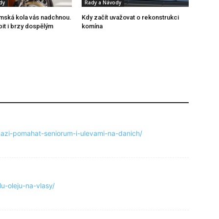
dy
Rady a Návody
mská kola vás nadchnou.
Kdy začít uvažovat o rekonstrukci
pit i brzy dospělým
komína
snazi-pomahat-seniorum-i-ulevami-na-danich/
u-oleju-na-vlasy/