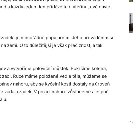
nd a každý jeden den přidávejte o vteřinu, dvě navíc.
ičí zadek, je mimořádně populárním, Jeho prováděním se
 na zemi. O to důležitější je však preciznost, a tak
v a vytvoříme poloviční můstek. Pokrčíme kolena,
 k zádi. Ruce máme položené vedle těla, můžeme se
ánev nahoru, aby se kyčelní kosti dostaly na úroveň
eme záda a zadek. V pozici nahoře zůstaneme alespoň
alu.