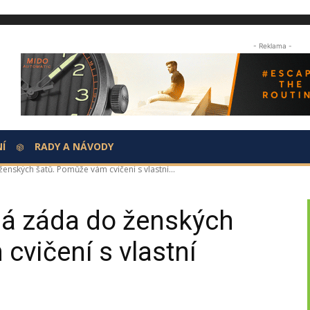
- Reklama -
Í
RADY A NÁVODY
ženských šatů. Pomůže vám cvičení s vlastní...
sná záda do ženských
cvičení s vlastní