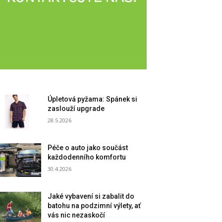
Úpletová pyžama: Spánek si
zaslouží upgrade
28.5.2026
Péče o auto jako součást
každodenního komfortu
30.4.2026
Jaké vybavení si zabalit do
batohu na podzimní výlety, ať
vás nic nezaskočí