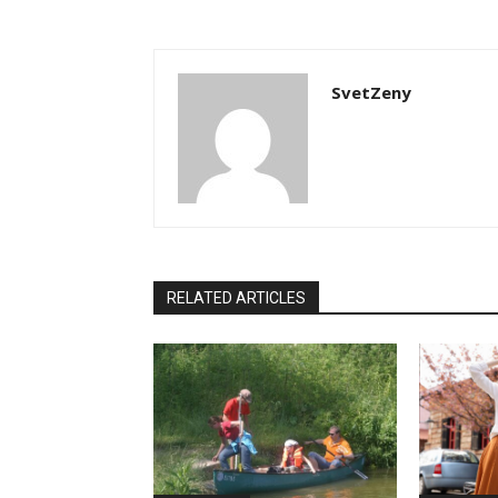
SvetZeny
RELATED ARTICLES