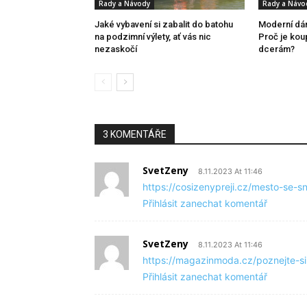
Rady a Návody
Rady a Návo
Jaké vybavení si zabalit do batohu
Moderní dá
na podzimní výlety, ať vás nic
Proč je kou
nezaskočí
dcerám?
3 KOMENTÁŘE
SvetZeny
8.11.2023 At 11:46
https://cosizenypreji.cz/mesto-se-
Přihlásit zanechat komentář
SvetZeny
8.11.2023 At 11:46
https://magazinmoda.cz/poznejte-sil
Přihlásit zanechat komentář