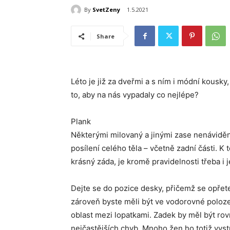
By
SvetZeny
1.5.2021
Share
Léto je již za dveřmi a s ním i módní kousky
to, aby na nás vypadaly co nejlépe?
Plank
Některými milovaný a jinými zase nenáviděný
posílení celého těla – včetně zadní části. K
krásný záda, je kromě pravidelnosti třeba i
Dejte se do pozice desky, přičemž se opřete
zároveň byste měli být ve vodorovné poloze
oblast mezi lopatkami. Zadek by měl být ro
nejčastějších chyb. Mnoho žen ho totiž vyst