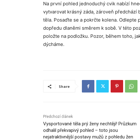
Na první pohled jednoduchý cvik nabízí hn
vytvarovat krásný záda, zároveň předchází bo
těla. Posaďte se a pokrčte kolena. Odlepte 
dopředu dlaněmi směrem k sobě. V této poz
položte na podložku. Pozor, během toho, ja
dýcháme.
Share
Předchozí článek
Vysportované těla prý ženy nechtějí! Průzkum
odhalil překvapivý pohled – toto jsou
nejatraktivnější postavy mužů z pohledu žen