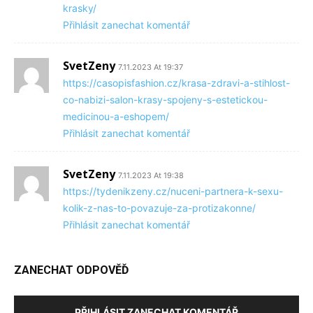
krasky/
Přihlásit zanechat komentář
SvetZeny
7.11.2023 At 19:37
https://casopisfashion.cz/krasa-zdravi-a-stihlost-
co-nabizi-salon-krasy-spojeny-s-estetickou-
medicinou-a-eshopem/
Přihlásit zanechat komentář
SvetZeny
7.11.2023 At 19:38
https://tydenikzeny.cz/nuceni-partnera-k-sexu-
kolik-z-nas-to-povazuje-za-protizakonne/
Přihlásit zanechat komentář
ZANECHAT ODPOVĚĎ
PŘIHLÁSIT ZANECHAT KOMENTÁŘ