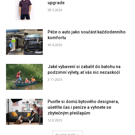
upgrade
28.5.2026
Péče o auto jako součást každodenního
komfortu
30.4.2026
Jaké vybavení si zabalit do batohu na
podzimní výlety, ať vás nic nezaskočí
3.11.2025
Pusťte si domů bytového designera,
ušetříte čas i peníze a vyhnete se
zbytečným přešlapům
12.8.2025