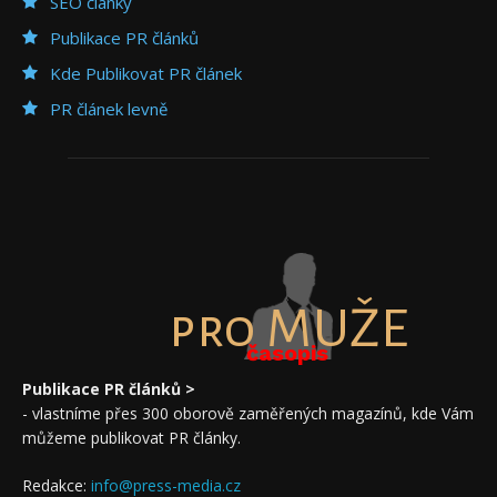
SEO články
Publikace PR článků
Kde Publikovat PR článek
PR článek levně
pro MUŽE
časopis
Publikace PR článků >
- vlastníme přes 300 oborově zaměřených magazínů, kde Vám
můžeme publikovat PR články.
Redakce:
info@press-media.cz