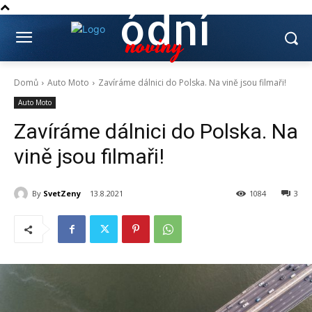
ódní
noviny
Domů
Auto Moto
Zavíráme dálnici do Polska. Na vině jsou filmaři!
Auto Moto
Zavíráme dálnici do Polska. Na
vině jsou filmaři!
By
SvetZeny
13.8.2021
1084
3