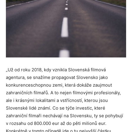
„Už od roku 2018, kdy vznikla Slovenská filmová
agentura, se snažíme propagovat Slovensko jako
konkurenceschopnou zemi, která dokáže zaujmout
zahraničních filmařů. A to nejen filmovými profesionály,
ale i krásnými lokalitami a vstřícností, kterou jsou
Slovenské lidé známí. Co se týče investic, které
zahraniční filmaři nechávají na Slovensku, ty se pohybují
v rozsahu od 800.000 eur až do pěti milionů eur.
Konkrétně v tomto případě jde o tu nejvyšší částku,