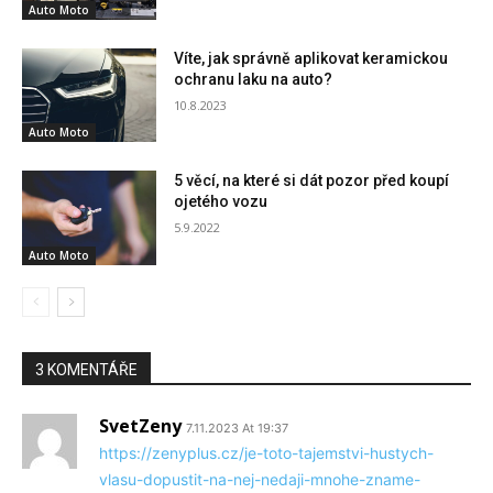
Auto Moto
Víte, jak správně aplikovat keramickou
ochranu laku na auto?
10.8.2023
Auto Moto
5 věcí, na které si dát pozor před koupí
ojetého vozu
5.9.2022
Auto Moto
3 KOMENTÁŘE
SvetZeny
7.11.2023 At 19:37
https://zenyplus.cz/je-toto-tajemstvi-hustych-
vlasu-dopustit-na-nej-nedaji-mnohe-zname-