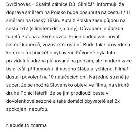
Svrčinovec – Skalité dálnice D3. Silničáři ​​informují, že
doprava směrem na Polsko bude posunuta na cestu I / 11
směrem na Český Těšín. Auta z Polska zase půjdou na
cestu 1/12 (s limitem do 7,5 tuny). Důvodem je údržba
tunelů Poľana a Svrčinovec. Práce budou zahrnovat
čištění koberců, vozovek či ostění. Bude také provedena
kontrola technického vybavení. Původně byla tato
pravidelná údržba plánovaná na podzim, ale modernizace
byla kvůli přítomnosti filmového štábu urychlena. Filmaři
dostali povolení na 10 natáčecích dní. Na jedné straně je
super, že se možná Slovensko objeví ve filmu, na straně
druhé Poláci láteřil, že se jim prodlouží cesta v
dovolenkové sezóně a také domácí obyvatelé asi 2x
spokojeni nebufdú.
Nebude to zdarma