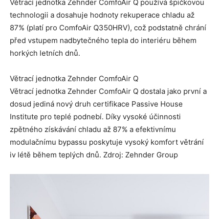
Větrací jednotka Zehnder ComfoAir Q používá špičkovou
technologii a dosahuje hodnoty rekuperace chladu až
87% (platí pro ComfoAir Q350HRV), což podstatně chrání
před vstupem nadbytečného tepla do interiéru během
horkých letních dnů.
Větrací jednotka Zehnder ComfoAir Q
Větrací jednotka Zehnder ComfoAir Q dostala jako první a
dosud jediná nový druh certifikace Passive House
Institute pro teplé podnebí. Díky vysoké účinnosti
zpětného získávání chladu až 87% a efektivnímu
modulačnímu bypassu poskytuje vysoký komfort větrání
iv létě během teplých dnů. Zdroj: Zehnder Group