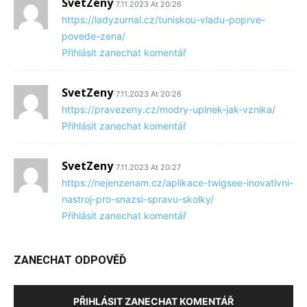
SvetZeny
7.11.2023 At 20:26
https://ladyzurnal.cz/tuniskou-vladu-poprve-
povede-zena/
Přihlásit zanechat komentář
SvetZeny
7.11.2023 At 20:26
https://pravezeny.cz/modry-uplnek-jak-vznika/
Přihlásit zanechat komentář
SvetZeny
7.11.2023 At 20:27
https://nejenzenam.cz/aplikace-twigsee-inovativni-
nastroj-pro-snazsi-spravu-skolky/
Přihlásit zanechat komentář
ZANECHAT ODPOVĚĎ
PŘIHLÁSIT ZANECHAT KOMENTÁŘ