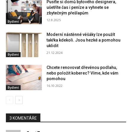
Pusťte si domů bytového designera,
ušetříte čas i peníze a vyhnete se
zbytečným přešlapům
12.8.2025
Bydlení
Moderní nástěnné věšáky lze použít
takřka kdekoli. Jsou hezké a pomohou
uklidit
21.12.2024
Bydlení
Chcete renovovat dřevěnou podlahu,
nebo položit koberec? Víme, kde vám
pomohou
16.10.2022
Bydlení
3 KOMENTÁŘE